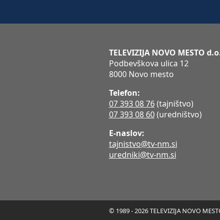
TELEVIZIJA NOVO MESTO d.o
Podbevškova ulica 12
8000 Novo mesto
Telefon:
07 393 08 76
(tajništvo)
07 393 08 60
(uredništvo)
E-naslov:
tajnistvo@tv-nm.si
uredniki@tv-nm.si
© 1989 - 2026 TELEVIZIJA NOVO MESTO