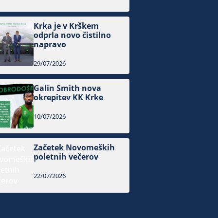
Krka je v Krškem
odprla novo čistilno
napravo
29/07/2026
Galin Smith nova
okrepitev KK Krke
10/07/2026
Začetek Novomeških
poletnih večerov
22/07/2026