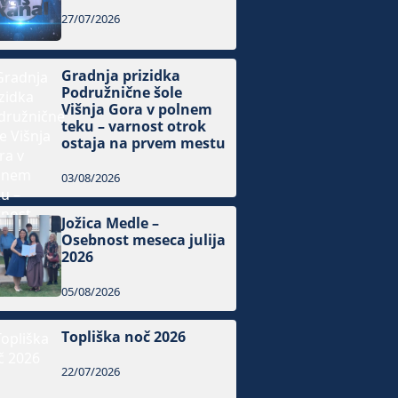
27/07/2026
Gradnja prizidka
Podružnične šole
Višnja Gora v polnem
teku – varnost otrok
ostaja na prvem mestu
03/08/2026
Jožica Medle –
Osebnost meseca julija
2026
05/08/2026
Topliška noč 2026
22/07/2026