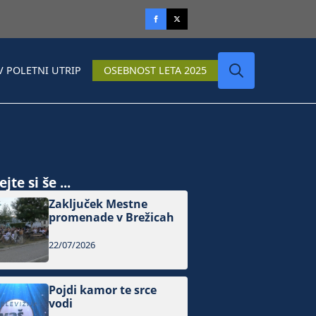
V POLETNI UTRIP
OSEBNOST LETA 2025
Search
for:
jte si še ...
Zaključek Mestne
promenade v Brežicah
22/07/2026
Pojdi kamor te srce
vodi