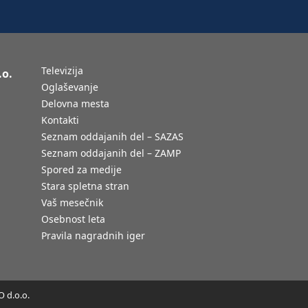
Televizija
.o.
Oglaševanje
Delovna mesta
Kontakti
Seznam oddajanih del – SAZAS
Seznam oddajanih del – ZAMP
Spored za medije
Stara spletna stran
Vaš mesečnik
Osebnost leta
Pravila nagradnih iger
 d.o.o.