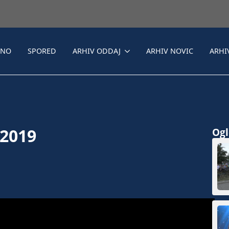
LNO
SPORED
ARHIV ODDAJ
ARHIV NOVIC
ARHI
 2019
Ogle