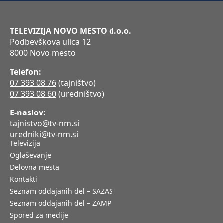
TELEVIZIJA NOVO MESTO d.o.o.
Podbevškova ulica 12
8000 Novo mesto
Telefon:
07 393 08 76
(tajništvo)
07 393 08 60
(uredništvo)
E-naslov:
tajnistvo@tv-nm.si
uredniki@tv-nm.si
Televizija
Oglaševanje
Delovna mesta
Kontakti
Seznam oddajanih del – SAZAS
Seznam oddajanih del – ZAMP
Spored za medije