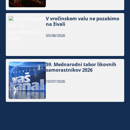
V vročinskem valu ne pozabimo
na živali
05/08/2026
59. Mednarodni tabor likovnih
samorastnikov 2026
10/07/2026