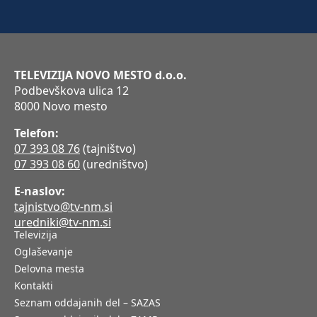
TELEVIZIJA NOVO MESTO d.o.o.
Podbevškova ulica 12
8000 Novo mesto
Telefon:
07 393 08 76
(tajništvo)
07 393 08 60
(uredništvo)
E-naslov:
tajnistvo@tv-nm.si
uredniki@tv-nm.si
Televizija
Oglaševanje
Delovna mesta
Kontakti
Seznam oddajanih del – SAZAS