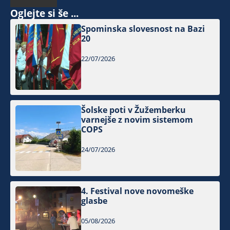
Oglejte si še ...
Spominska slovesnost na Bazi
20
22/07/2026
Šolske poti v Žužemberku
varnejše z novim sistemom
COPS
24/07/2026
4. Festival nove novomeške
glasbe
05/08/2026