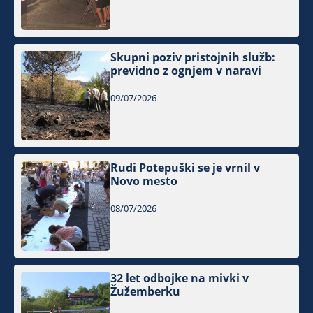
Skupni poziv pristojnih služb:
previdno z ognjem v naravi
09/07/2026
Rudi Potepuški se je vrnil v
Novo mesto
08/07/2026
32 let odbojke na mivki v
Žužemberku