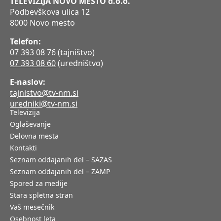
TELEVIZIJA NOVO MESTO d.o.o.
Podbevškova ulica 12
8000 Novo mesto
Telefon:
07 393 08 76
(tajništvo)
07 393 08 60
(uredništvo)
E-naslov:
tajnistvo@tv-nm.si
uredniki@tv-nm.si
Televizija
Oglaševanje
Delovna mesta
Kontakti
Seznam oddajanih del – SAZAS
Seznam oddajanih del – ZAMP
Spored za medije
Stara spletna stran
Vaš mesečnik
Osebnost leta