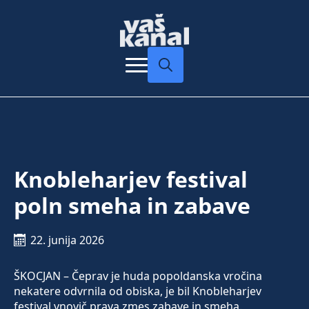
Search
for:
Knobleharjev festival
poln smeha in zabave
22. junija 2026
ŠKOCJAN – Čeprav je huda popoldanska vročina
nekatere odvrnila od obiska, je bil Knobleharjev
festival vnovič prava zmes zabave in smeha.