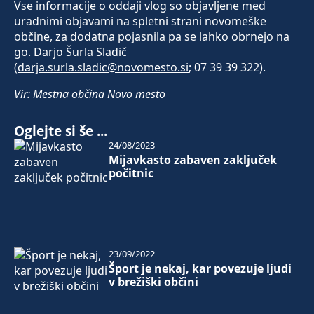
Vse informacije o oddaji vlog so objavljene med
uradnimi objavami na spletni strani novomeške
občine, za dodatna pojasnila pa se lahko obrnejo na
go. Darjo Šurla Sladič
(
darja.surla.sladic@novomesto.si
; 07 39 39 322).
Vir: Mestna občina Novo mesto
Oglejte si še ...
24/08/2023
Mijavkasto zabaven zaključek
počitnic
23/09/2022
Šport je nekaj, kar povezuje ljudi
v brežiški občini