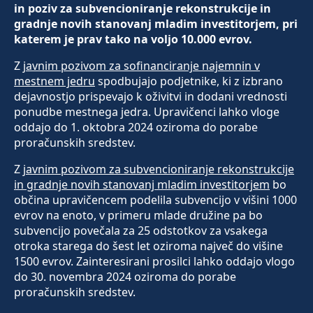
in poziv za subvencioniranje rekonstrukcije in
gradnje novih stanovanj mladim investitorjem, pri
katerem je prav tako na voljo 10.000 evrov.
Z
javnim pozivom za sofinanciranje najemnin v
mestnem jedru
spodbujajo podjetnike, ki z izbrano
dejavnostjo prispevajo k oživitvi in dodani vrednosti
ponudbe mestnega jedra. Upravičenci lahko vloge
oddajo do 1. oktobra 2024 oziroma do porabe
proračunskih sredstev.
Z
javnim pozivom za subvencioniranje rekonstrukcije
in gradnje novih stanovanj mladim investitorjem
bo
občina upravičencem podelila subvencijo v višini 1000
evrov na enoto, v primeru mlade družine pa bo
subvencijo povečala za 25 odstotkov za vsakega
otroka starega do šest let oziroma največ do višine
1500 evrov. Zainteresirani prosilci lahko oddajo vlogo
do 30. novembra 2024 oziroma do porabe
proračunskih sredstev.