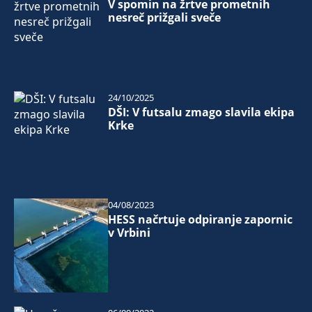
V spomin na žrtve prometnih
nesreč prižgali sveče
24/10/2025
DŠI: V futsalu zmago slavila ekipa
Krke
04/08/2023
HESS načrtuje odpiranje zapornic
v Vrbini