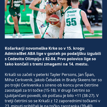
Košarkarji novomeške Krke so v 15. krogu
AdmiralBet ABA lige v gosteh po podaljšku izgubili
s Cedevito Olimpijo z 82-84. Prvo polovico lige so
tako končali s tremi zmagami na 14. mestu.
Krkaši so začeli v peterki Tayler Persons, Jan Špan,
Miha Cerkvenik, Jakob Čebašek in Brady Skeens ter so
po trojki Cerkvenika s sireno ob koncu prve četrtine
zaostajali za tri točke (15-18). V drugi četrtini so
Ljubljančani povedli, ob polčasu je bilo +11 (38-27). V
tretji četrtini so se Krkaši z 12 zaporednimi točkami v
23. minuti približali le na točko zaostanka (39-40).