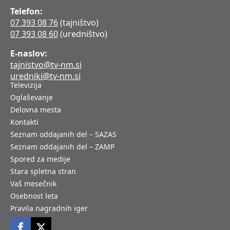
Telefon:
07 393 08 76
(tajništvo)
07 393 08 60
(uredništvo)
E-naslov:
tajnistvo@tv-nm.si
uredniki@tv-nm.si
Televizija
Oglaševanje
Delovna mesta
Kontakti
Seznam oddajanih del – SAZAS
Seznam oddajanih del – ZAMP
Spored za medije
Stara spletna stran
Vaš mesečnik
Osebnost leta
Pravila nagradnih iger