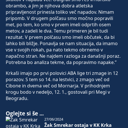
obrambo, a jim je njihova dobra atletska
pripravljenost prinesla toliko več napadov. Nimam
pripomb. V drugem polčasu smo močno popravili
met, po tem, ko smo v prvem imeli odprtih osem
metov, a zadeli le dva. Temu primeren je bil tudi
rezultat. V prvem polčasu smo imeli občutek, da bi
lahko bili bližje. Ponavlja se nam situacija, da imamo
vse v svojih rokah, pa nato tekmo obrnemo v
napačno stran. Ne najdem razloga za današnji poraz.
Potrebna bo analiza tekme, da popravimo napake.”
Krkaši imajo po prvi polovici ABA lige tri zmage in 12
porazov. S tem so 14. na lestvici, z zmago več od
Cibone in dvema več od Mornarja. V prihodnjem
krogu bodo v nedeljo, 12. 1., gostovali pri Megi v
Beogradu.
Oglejte si še ...
27/06/2024
Žak Smrekar ostaja v KK Krka