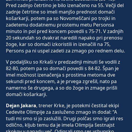
Pred zadnjo četrtino je bilo izenačeno na 55. Večji del
zadnje četrtine so imeli manjšo prednost domači
košarkarji, potem pa so Novomeščani po trojki in
zadetemu dodatnemu prostemu metu Personsa
minuto in pol pred koncem povedli s 75-71. V zadnjih
20 sekundah so dvakrat naredili napako pri prenosu
žoge, kar so domači izkoristili in izenačili na 75,
Persons pa ni uspel zadeti za zmago po rednem delu.
V podaljšku so Krkaši v predzadnji minuti še vodili z
82-80, potem pa so domači povedli s 84-82. Špan je
imel možnost izenačenja s prostima metoma dve
sekundi pred koncem, a je prvega zgrešil, nato pa
namerno še drugega, a so do žoge in zmage prišli
domači košarkarji.
Dejan Jakara
, trener Krke, je potekmi čestital ekipi
Cedevite Olimpije za zasluženo zmago in dodal: “A
tudi mi smo si jo zaslužili. Drugi polčas smo igrali res
odlično, kljub temu da je imela Olimpija šestnajst
skokov v napadu več. Odigrali smo res vrhunsko