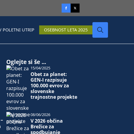
V POLETNI UTRIP
OSEBNOST LETA 2025
Search
for:
Oglejte si še ...
15/04/2025
Obet za planet:
GEN-I razpisuje
100.000 evrov za
slovenske
trajnostne projekte
08/06/2026
 –
V 2026 občina
a
Brežice za
spodbujanje