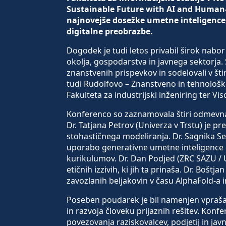
Sustainable Future with AI and Human-Ce
najnovejše dosežke umetne inteligence,
digitalne preobrazbe.
Dogodek je tudi letos privabil širok na
okolja, gospodarstva in javnega sektorja. S
znanstvenih prispevkov in sodelovali v štir
tudi Rudolfovo – Znanstveno in tehnološko
Fakulteta za industrijski inženiring ter 
Konferenco so zaznamovala štiri odmevn
Dr. Tatjana Petrov (Univerza v Trstu) je p
stohastičnega modeliranja. Dr. Sagnika Se
uporabo generativne umetne inteligence z
kurikulumov. Dr. Dan Podjed (ZRC SAZU / U
etičnih izzivih, ki jih ta prinaša. Dr. Boš
zavozlanih beljakovin v času AlphaFold-a i
Poseben poudarek je bil namenjen vprašan
in razvoja človeku prijaznih rešitev. Konfe
povezovanja raziskovalcev, podjetij in javnih