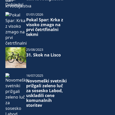
01/01/2026
Pokal Spar: Krka z
visoko zmago na
prvi četrtfinalni
tekmi
25/08/2023
31. Skok na Lisco
16/07/2025
Novomeški svetniki
prižgali zeleno luč
za sosesko Labod,
uskladili cene
komunalnih
storitev