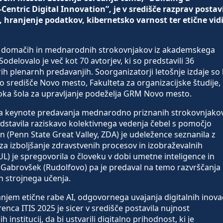
ntric Digital Innovation”, je v središče razprav postav
 hranjenje podatkov, kibernetsko varnost ter etične vid
bor domačih in mednarodnih strokovnjakov iz akademskega
odelovalo je več kot 70 avtorjev, ki so predstavili 36
ih plenarnh predavanjih. Soorganizatorji letošnje izdaje so b
 središče Novo mesto, Fakulteta za organizacijske študije,
Visoka šola za upravljanje podeželja GRM Novo mesto.
a keynote predavanja mednarodno priznanih strokovnjakov
redstavila raziskavo kolektivnega vedenja čebel s pomočjo
n (Penn State Great Valley, ZDA) je udeležence seznanila z
a izboljšanje zdravstvenih procesov in izobraževalnih
L) je spregovorila o človeku v dobi umetne inteligence in
tjan Gabrovšek (Rudolfovo) pa je predaval na temo razvrščanja
n strojnega učenja.
jem etične rabe AI, odgovornega uvajanja digitalnih inovac
renca ITIS 2025 je sicer v središče postavila nujnost
 institucij, da bi ustvarili digitalno prihodnost, ki je