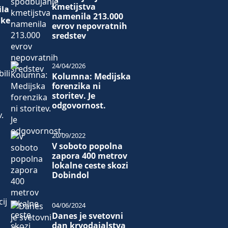
kmetijstva
ila
namenila 213.000
ike
evrov nepovratnih
sredstev
24/04/2026
ili
Kolumna: Medijska
forenzika ni
storitev. Je
odgovornost.
.
20/09/2022
V soboto popolna
zapora 400 metrov
lokalne ceste skozi
Dobindol
ij
04/06/2024
Danes je svetovni
dan krvodajalstva