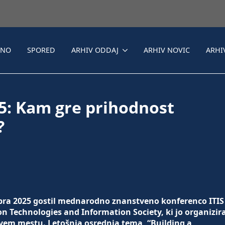
LNO
SPORED
ARHIV ODDAJ
ARHIV NOVIC
ARHI
5: Kam gre prihodnost
?
mbra 2025 gostil mednarodno znanstveno konferenco ITIS
n Technologies and Information Society, ki jo organizir
ovem mestu. Letošnja osrednja tema, “Building a