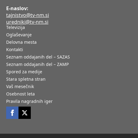
E-naslov:
tajnistvo@tv-nm.si
uredniki@tv-nm.si
Televizija
Oglaševanje
Delovna mesta
Kontakti
Seznam oddajanih del – SAZAS
Seznam oddajanih del – ZAMP
Spored za medije
Stara spletna stran
Vaš mesečnik
Osebnost leta
Pravila nagradnih iger