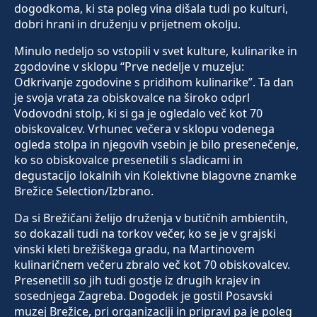
dogodkoma, ki sta poleg vina dišala tudi po kulturi,
dobri hrani in druženju v prijetnem okolju.
Minulo nedeljo so vstopili v svet kulture, kulinarike in
zgodovine v sklopu “Prve nedelje v muzeju:
Odkrivanje zgodovine s pridihom kulinarike”. Ta dan
je svoja vrata za obiskovalce na široko odprl
Vodovodni stolp, ki si ga je ogledalo več kot 70
obiskovalcev. Vrhunec večera v sklopu vodenega
ogleda stolpa in njegovih vsebin je bilo presenečenje,
ko so obiskovalce presenetili s sladicami in
degustacijo lokalnih vin Kolektivne blagovne znamke
Brežice Selection/Izbrano.
Da si Brežičani želijo druženja v butičnih ambientih,
so dokazali tudi na torkov večer, ko se je v grajski
vinski kleti brežiškega gradu, na Martinovem
kulinaričnem večeru zbralo več kot 70 obiskovalcev.
Presenetili so jih tudi gostje iz drugih krajev in
sosednjega Zagreba. Dogodek je gostil Posavski
muzej Brežice, pri organizaciji in pripravi pa je poleg