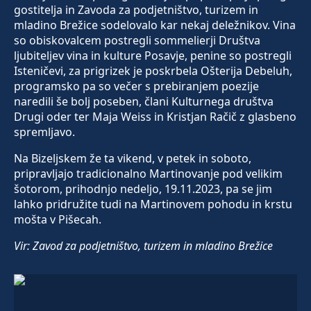
gostitelja in Zavoda za podjetništvo, turizem in
mladino Brežice sodelovalo kar nekaj deležnikov. Vina
so obiskovalcem postregli sommelierji Društva
ljubiteljev vina in kulture Posavje, penine so postregli
Isteničevi, za prigrizek je poskrbela Ošterija Debeluh,
programsko pa so večer s prebiranjem poezije
naredili še bolj poseben, člani Kulturnega društva
Drugi oder ter Maja Weiss in Kristjan Račič z glasbeno
spremljavo.
Na Bizeljskem že ta vikend, v petek in soboto,
pripravljajo tradicionalno Martinovanje pod velikim
šotorom, prihodnjo nedeljo, 19.11.2023, pa se jim
lahko pridružite tudi na Martinovem pohodu in krstu
mošta v Pišecah.
Vir: Zavod za podjetništvo, turizem in mladino Brežice