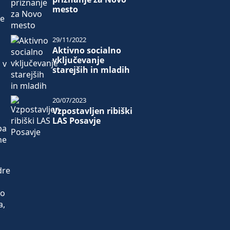
mesto
ne
29/11/2022
Aktivno socialno
vključevanje
 v
starejših in mladih
20/07/2023
Vzpostavljen ribiški
LAS Posavje
pa
ne
dre
lo
a,