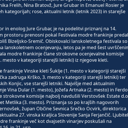
ika Frelih, Nina Bratovž, Jure Grubar in Emanuel Rosier je
eh kategorijah; rose, aktualni letnik (letnik 2023) in starejše
r in enolog Jure Grubar, je na podelitvi priznanj na 14.
em prostoru prenosni pokal Festivala modre frankinje preda
liš Bizeljsko-Sremič. Obiskovalci lanskoletnega festivala so 
na lanskoletnem ocenjevanju, letos pa je med šest uvrščeni
ivala modre frankinje člane strokovne ocenjevalne komisije
mesto v kategoriji starejši letniki) iz njegove kleti.
e frankinje Vinske kleti Šuklje (1. mesto v kategoriji starejši
čka zadruga Krško, 3. mesto v kategoriji starejši letniki) ter
ih Konjic, vse starejši letniki. Najvišje med aktualnim
inje Vina Dular (1. mesto), Jožefa Artnaka (2. mesto) in Ferdo
ne strokovne komisije najbolj navdušili Verstovšek Estate d.o
klet Metlika (3. mesto). Priznanja so po krajših nagovorih
Pernovšek, župan Občine Sevnica Srečko Ocvirk, direktorica
tualna 27. vinska kraljica Slovenije Sanja Ferjančič. Ljubitel
re frankinje več kot dvajsetih vinarjev poskušali na
16. in 21. uro.