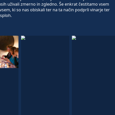
okusih uživali zmerno in zgledno. Še enkrat čestitamo vsem
em, ki so nas obiskali ter na ta način podprli vinarje ter
sploh.