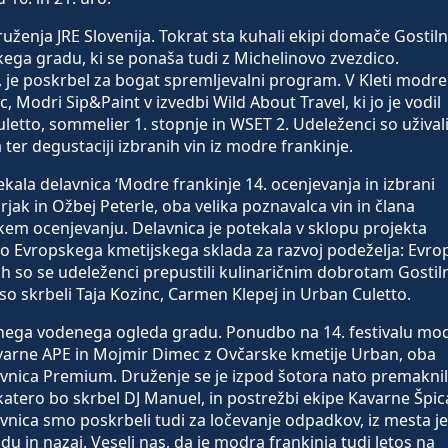
druženja JRE Slovenija. Tokrat sta kuhali ekipi domače Gostil
skega gradu, ki se ponaša tudi z Michelinovo zvezdico.
 je poskrbel za bogat spremljevalni program. V Kleti modre
c, Modri Sip&Paint v izvedbi Wild About Travel, ki jo je vodil
letto, sommelier 1. stopnje in WSET 2. Udeleženci so uživali
 ter degustaciji izbranih vin iz modre frankinje.
tekala delavnica ‘Modre frankinje 14. ocenjevanja in izbrani
Gorjak in Ožbej Peterle, oba velika poznavalca vin in člana
kem ocenjevanju. Delavnica je potekala v sklopu projekta
jo Evropskega kmetijskega sklada za razvoj podeželja: Evro
ah so se udeleženci prepustili kulinaričnim dobrotam Gostil
so skrbeli Taja Kozinc, Carmen Klepej in Urban Culetto.
ačnega vodenega ogleda gradu. Ponudbo na 14. festivalu mo
vovarne APE in Mojmir Dimec z Ovčarske kmetije Urban, oba
vnica Premium. Druženje se je izpod šotora nato premakni
za katero bo skrbel DJ Manuel, in postrežbi ekipe Kavarne Špic
vnica smo poskrbeli tudi za ločevanje odpadkov, iz mesta je
u in nazaj. Veseli nas, da je modra frankinja tudi letos na