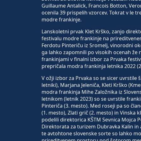
Guillaume Antalick, Francois Botton, Veron
ocenila 39 prispelih vzorcev. Tokrat v le tr
modre frankinje.
Lanskoletni prvak Klet Krško, zanjo direkto
festivalu modre frankinje na prireditven
Ferdotu Pinteriču iz Sromelj, vinorodni oko
ga lahko zapomnili po visokih ocenah že 
frankinjami v finalni izbor za Prvaka fest
prepričala modra frankinja letnika 2022 (2. 
V ožji izbor za Prvaka so se sicer uvrstile š
letniki), Marjana Jeleniča, Kleti Krško (Kme
modra frankinja Mihe Založnika iz Slovensk
letnikom (letnik 2023) so se uvrstile frank
Pinteriča (3. mesto). Med roseji pa so čla
(1. mesto), Zlati grič (2. mesto) in Vinska 
podelili direktorica KŠTM Sevnica Mojca 
Direktorata za turizem Dubravka Kalin in ak
te avtohtone slovenske sorte so lahko mod
prireditvenem prostoru pod šotorom med 