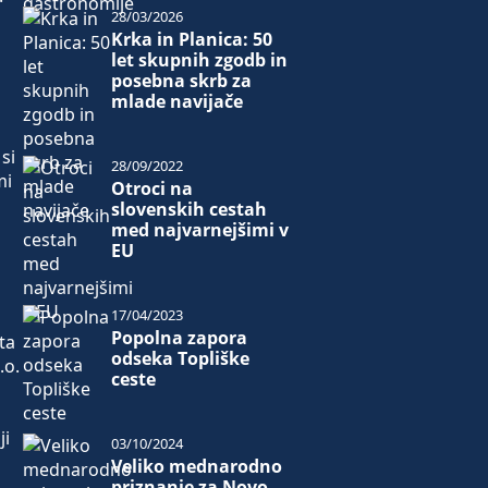
28/03/2026
Krka in Planica: 50
let skupnih zgodb in
posebna skrb za
mlade navijače
l
si
28/09/2022
mi
Otroci na
slovenskih cestah
med najvarnejšimi v
EU
17/04/2023
Popolna zapora
ta
odseka Topliške
.o.
ceste
ji
03/10/2024
Veliko mednarodno
priznanje za Novo