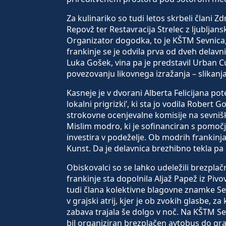
Za kulinariko so tudi letos skrbeli člani Z
Repovž ter Restavracija Strelec z ljubljan
Organizator dogodka, to je KŠTM Sevnica,
frankinje se je odvila prva od dveh delavni
Luka Gošek, vina pa je predstavil Urban Cu
povezovanju likovnega izražanja – slikanja
Kasneje je v dvorani Alberta Felicijana po
lokalni prigrizki’, ki sta jo vodila Robert 
strokovne ocenjevalne komisije na sevniš
Mislim modro, ki je sofinanciran s pomoč
investira v podeželje. Ob modrih frankinj
Kunst. Da je delavnica brezhibno tekla pa 
Obiskovalci so se lahko udeležili brezpl
frankinje sta dopolnila Aljaž Papež iz Pi
tudi člana kolektivne blagovne znamke Se
v grajski atrij, kjer je ob zvokih glasbe, 
zabava trajala še dolgo v noč. Na KŠTM Se
bil organiziran brezplačen avtobus do grad