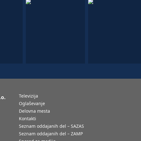
Televizija
.o.
Oglaševanje
Delovna mesta
Kontakti
Seznam oddajanih del – SAZAS
Seznam oddajanih del – ZAMP