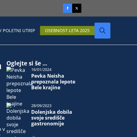
V POLETNI UTRIP
OSEBNOST LETA 2025
Search
for:
m
Oglejte si še ...
16/01/2024
Pevka Neisha
prepoznala lepote
Bele krajine
28/09/2023
Dolenjska dobila
svoje središče
gastronomije
o v
.