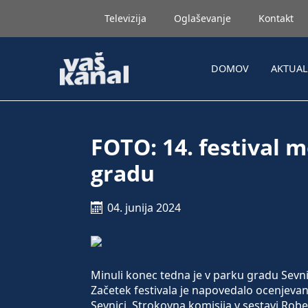
Televizija
Oglaševanje
Kontakt
DOMOV
AKTUA
FOTO: 14. festival 
gradu
04. junija 2024
Minuli konec tedna je v parku gradu Sevnic
Začetek festivala je napovedalo ocenjevanj
Sevnici. Strokovna komisija v sestavi Robe