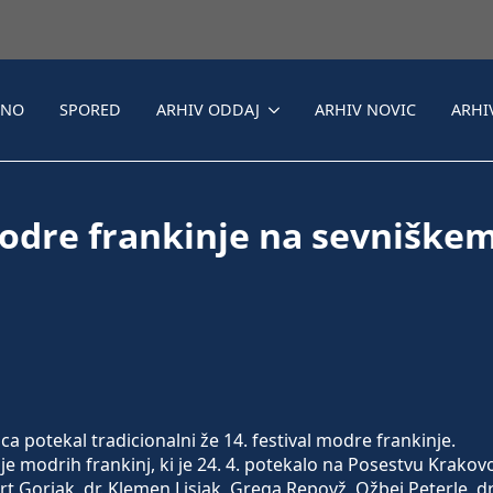
LNO
SPORED
ARHIV ODDAJ
ARHIV NOVIC
ARHI
modre frankinje na sevniške
a potekal tradicionalni že 14. festival modre frankinje.
e modrih frankinj, ki je 24. 4. potekalo na Posestvu Krakov
rt Gorjak, dr. Klemen Lisjak, Grega Repovž, Ožbej Peterle, dr