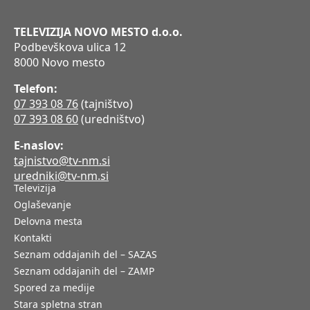
TELEVIZIJA NOVO MESTO d.o.o.
Podbevškova ulica 12
8000 Novo mesto
Telefon:
07 393 08 76
(tajništvo)
07 393 08 60
(uredništvo)
E-naslov:
tajnistvo@tv-nm.si
uredniki@tv-nm.si
Televizija
Oglaševanje
Delovna mesta
Kontakti
Seznam oddajanih del – SAZAS
Seznam oddajanih del – ZAMP
Spored za medije
Stara spletna stran