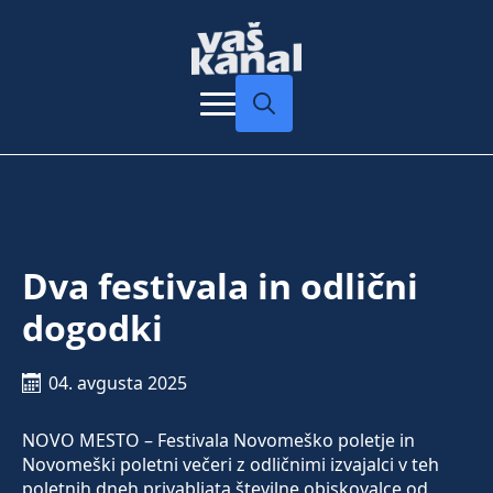
Search
for:
Dva festivala in odlični
dogodki
04. avgusta 2025
NOVO MESTO – Festivala Novomeško poletje in
Novomeški poletni večeri z odličnimi izvajalci v teh
poletnih dneh privabljata številne obiskovalce od