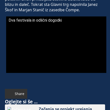
blizu in daleč. Tokrat sta Glavni trg napolnila Janez
Škof in Marjan Stanič iz zasedbe Čompe.
Dva festivala in odlični dogodki
Share
Oglejte si še ...
Začenja se projekt urejanja