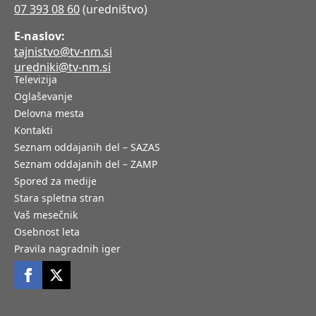
07 393 08 60
(uredništvo)
E-naslov:
tajnistvo@tv-nm.si
uredniki@tv-nm.si
Televizija
Oglaševanje
Delovna mesta
Kontakti
Seznam oddajanih del – SAZAS
Seznam oddajanih del – ZAMP
Spored za medije
Stara spletna stran
Vaš mesečnik
Osebnost leta
Pravila nagradnih iger