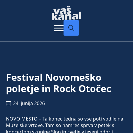
Search
for:
Festival Novomeško
poletje in Rock Otočec
24. junija 2026
NOVO MESTO – Ta konec tedna so vse poti vodile na
Muzejske vrtove. Tam so namreč sprva v petek s
koncertom skupine Slon in cvetje v jeseni odprli