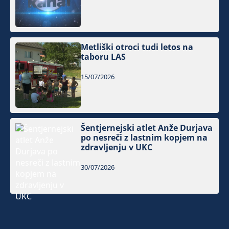
Metliški otroci tudi letos na
taboru LAS
15/07/2026
Šentjernejski atlet Anže Durjava
po nesreči z lastnim kopjem na
zdravljenju v UKC
30/07/2026