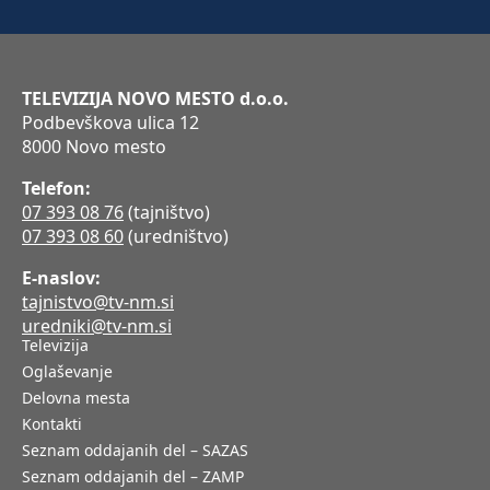
TELEVIZIJA NOVO MESTO d.o.o.
Podbevškova ulica 12
8000 Novo mesto
Telefon:
07 393 08 76
(tajništvo)
07 393 08 60
(uredništvo)
E-naslov:
tajnistvo@tv-nm.si
uredniki@tv-nm.si
Televizija
Oglaševanje
Delovna mesta
Kontakti
Seznam oddajanih del – SAZAS
Seznam oddajanih del – ZAMP