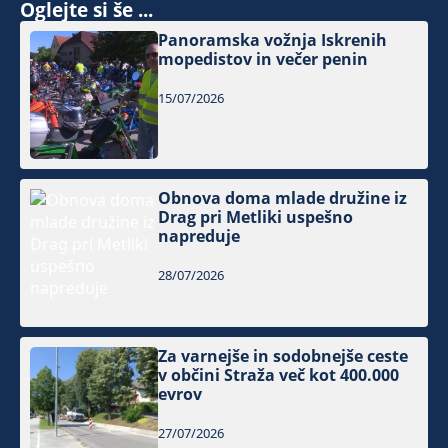
Oglejte si še ...
Panoramska vožnja Iskrenih
mopedistov in večer penin
15/07/2026
Obnova doma mlade družine iz
Drag pri Metliki uspešno
napreduje
28/07/2026
Za varnejše in sodobnejše ceste
v občini Straža več kot 400.000
evrov
27/07/2026