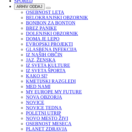
SPORED
ARHIV ODDAJ
OSEBNOST LETA
BELOKRANJSKI OBZORNIK
BONBON ZA BONTON
BREZ PANIKE
DOLENJSKI OBZORNIK
DOMA JE LEPO
EVROPSKI PROJEKTI
GLASBENA INFEKCIJA
IZ NAŠIH OBČIN
JAZ, ŽENSKA
IZ SVETA KULTURE
IZ SVETA ŠPORTA
KAKO SI?
KMETIJSKI RAZGLEDI
MED NAMI
MY EUROPE MY FUTURE
NOVA OBZORJA
NOVICE
NOVICE TEDNA
POLETNI UTRIP
NOVO MESTO ŽIVI
OSEBNOST MESECA
PLANET ZDRAVJA