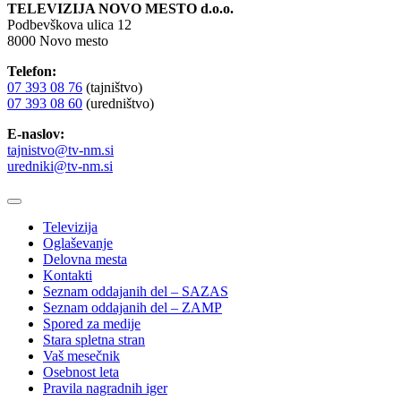
TELEVIZIJA NOVO MESTO d.o.o.
Podbevškova ulica 12
8000 Novo mesto
Telefon:
07 393 08 76
(tajništvo)
07 393 08 60
(uredništvo)
E-naslov:
tajnistvo@tv-nm.si
uredniki@tv-nm.si
Televizija
Oglaševanje
Delovna mesta
Kontakti
Seznam oddajanih del – SAZAS
Seznam oddajanih del – ZAMP
Spored za medije
Stara spletna stran
Vaš mesečnik
Osebnost leta
Pravila nagradnih iger