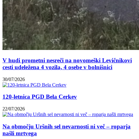
V hudi prometni nesreči na novomeški Levičnikovi
cesti udeležena 4 vozila, 4 osebe v bolnišnici
30/07/2026
120-letnica PGD Bela Cerkev
22/07/2026
Na območju Uršnih sel nevarnosti ni več – roparja
našli mrtvega