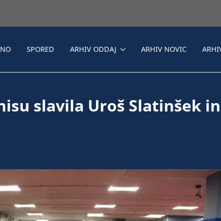
LNO
SPORED
ARHIV ODDAJ
ARHIV NOVIC
ARHI
isu slavila Uroš Slatinšek in