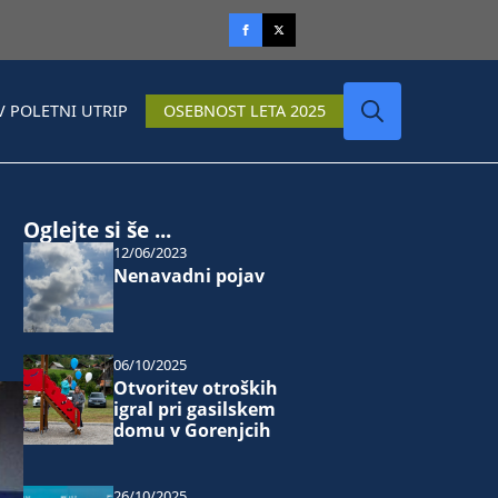
V POLETNI UTRIP
OSEBNOST LETA 2025
Search
for:
Oglejte si še ...
12/06/2023
Nenavadni pojav
06/10/2025
Otvoritev otroških
igral pri gasilskem
domu v Gorenjcih
26/10/2025