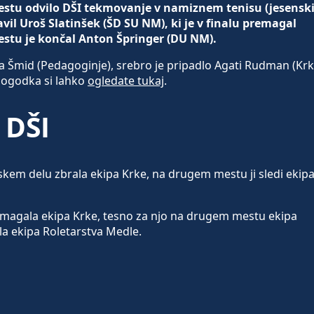
 mestu odvilo DŠI tekmovanje v namiznem tenisu (jesensk
vil Uroš Slatinšek (ŠD SU NM), ki je v finalu premagal
estu je končal Anton Špringer (DU NM).
ra Šmid (Pedagoginje), srebro je pripadlo Agati Rudman (Krk
z dogodka si lahko
ogledate tukaj
.
 DŠI
skem delu zbrala ekipa Krke, na drugem mestu ji sledi ekip
zmagala ekipa Krke, tesno za njo na drugem mestu ekipa
la ekipa Roletarstva Medle.