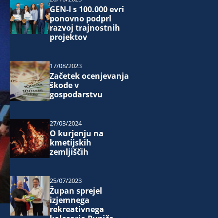
GEN-I s 100.000 evri
ponovno podprl
razvoj trajnostnih
projektov
17/08/2023
Začetek ocenjevanja
škode v
gospodarstvu
27/03/2024
O kurjenju na
kmetijskih
zemljiščih
25/07/2023
Župan sprejel
izjemnega
rekreativnega