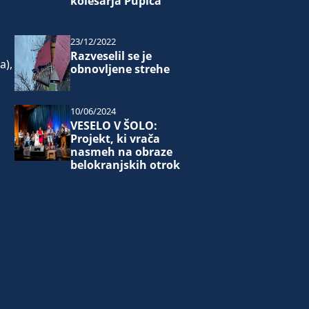
kolesarja Pupiča
i
23/12/2022
Razveselil se je
a),
obnovljene strehe
10/06/2024
VESELO V ŠOLO:
Projekt, ki vrača
nasmeh na obraze
belokranjskih otrok
a