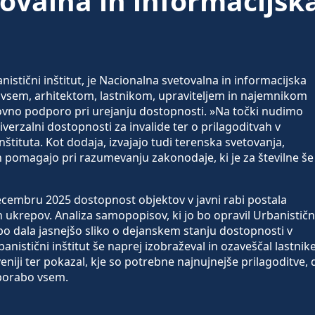
ovalna in informacijsk
nistični inštitut, je Nacionalna svetovalna in informacijska
 vsem, arhitektom, lastnikom, upraviteljem in najemnikom
okovno podporo pri urejanju dostopnosti. »Na točki nudimo
verzalni dostopnosti za invalide ter o prilagoditvah v
nštituta. Kot dodaja, izvajajo tudi terenska svetovanja,
in pomagajo pri razumevanju zakonodaje, ki je za številne še
ecembru 2025 dostopnost objektov v javni rabi postala
ukrepov. Analiza samopopisov, ki jo bo opravil Urbanističn
ki bo dala jasnejšo sliko o dejanskem stanju dostopnosti v
nistični inštitut še naprej izobraževal in ozaveščal lastnike
veniji ter pokazal, kje so potrebne najnujnejše prilagoditve, 
porabo vsem.