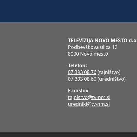
TELEVIZIJA NOVO MESTO d.o
Podbevškova ulica 12
8000 Novo mesto
Telefon:
07 393 08 76
(tajništvo)
07 393 08 60
(uredništvo)
E-naslov:
tajnistvo@tv-nm.si
uredniki@tv-nm.si