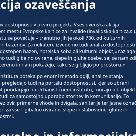
cija ozaveščanja
ov dostopnosti v okviru projekta Vseslovenska akcija
 mestu Evropske kartice za invalide (invalidska-kartica.si)
 se povečuje – trenutno jih je okoli 700, od kulturnih
n in bazenov. Za nekatere izvedemo tudi analizo dostopnosti 
 dostopen bazen, hotelska soba ali kulturni objekt,« razlaga
o tudi gibalno ovirane, slepe in gluhe osebe, saj se nam zd
erenu in nam pokažejo, kako se gibljejo po prostoru.«
štituta poteka po enotni metodologiji, analize stanja
pregledajo tudi na portalu dostopnost.si, kjer so zbrani
ot poudarjajo na Urbanističnem inštitutu, morajo biti objekt
tudi za samostojno uporabo storitev in komunikacijo. To
z ovir, primerne vhode in dvigala, sanitarije ter jasne ozna
 za vse – gibalno ovirane, slepe in slabovidne, gluhe in
ostmi.