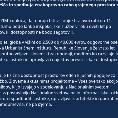
ešča in spodbuja enakopravno rabo grajenega prostora 
MI) določa, da morajo biti vsi objekti v javni rabi do 11.
umu bodo lahko inšpekcijske službe v roku dveh let po
ov, ki dostopnosti ne bodo zagotovili.
oleti globa v višini od 2.500 do 40.000 evrov, odgovorne os
a Urbanističnem inštitutu Republike Slovenije že vrsto let
enutno veljavni slovenski zakonodaji, medtem ko razvijajo t
ko lastniki in upravljavci objektov preverili, kako dostopen
 da je fizična dostopnost prostorov eden ključnih pogojev za
užbo. Z dvema aktualnima projektoma – Vseslovensko akcijo
lidov, ki jo izvajajo v sodelovanju z Nacionalnim svetom
 in vzpostavitvijo Nacionalne svetovalne in informacijske toč
titutu spodbuditi lastnike, upravljavce, arhitekte in uporabn
samoumevna, ne pa izjema.