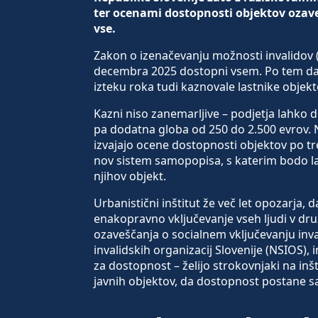
ter ocenami dostopnosti objektov ozav
vse.
Zakon o izenačevanju možnosti invalidov (ZI
decembra 2025 dostopni vsem. Po tem dat
izteku roka tudi kaznovale lastnike objekt
Kazni niso zanemarljive – podjetja lahko d
pa dodatna globa od 250 do 2.500 evrov. N
izvajajo ocene dostopnosti objektov po tr
nov sistem samopopisa, s katerim bodo lah
njihov objekt.
Urbanistični inštitut že več let opozarja,
enakopravno vključevanje vseh ljudi v dr
ozaveščanja o socialnem vključevanju inva
invalidskih organizacij Slovenije (NSIOS),
za dostopnost – želijo strokovnjaki na inš
javnih objektov, da dostopnost postane 