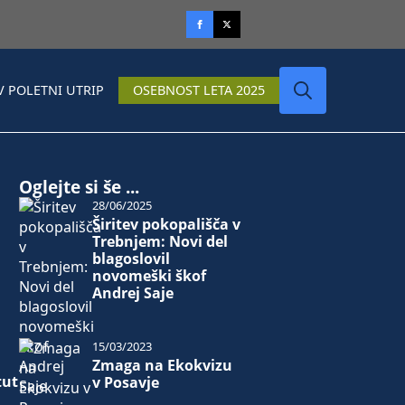
V POLETNI UTRIP
OSEBNOST LETA 2025
Search
for:
Oglejte si še ...
28/06/2025
Širitev pokopališča v
Trebnjem: Novi del
blagoslovil
novomeški škof
Andrej Saje
15/03/2023
Zmaga na Ekokvizu
tut
v Posavje
i