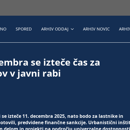
LNO
SPORED
ARHIV ODDAJ
ARHIV NOVIC
ARHI
embra se izteče čas za
v v javni rabi
i se izteče 11. decembra 2025, nato bodo za lastnike in
otovili, predvidene finančne sankcije. Urbanistični inšti
im delom in projekti na področju univerzalne dostopnost