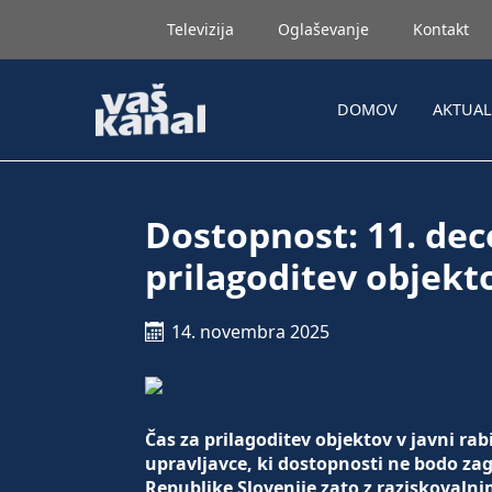
Televizija
Oglaševanje
Kontakt
DOMOV
AKTUA
Dostopnost: 11. dec
prilagoditev objekto
14. novembra 2025
Čas za prilagoditev objektov v javni rab
upravljavce, ki dostopnosti ne bodo zag
Republike Slovenije zato z raziskovaln