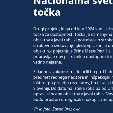
Nacionalna svet
točka
Drugi projekt, ki ga od leta 2024 vodi Urba
točka za dostopnost. Točka je namenjena
objektov v javni rabi, ki potrebujejo str
strokovno svetovanje glede vprašanj o uni
objektih,« pojasnjuje Brina Meze-Petrić z i
pripravljajo nov priročnik o dostopnosti 
vedno nejasna.
Skladno z zakonskimi določili bo po 11. d
predmet rednega nadzora in inšpekcijskih 
inštitut po prejetju rezultatov, bo tista, 
Sloveniji. Do datuma izteka roka pa bo Urba
opravljal ocene objektov v javni rabi v Slo
bodo prostori omogočali enakopravno u
Vir in foto: Zavod Brez ovir