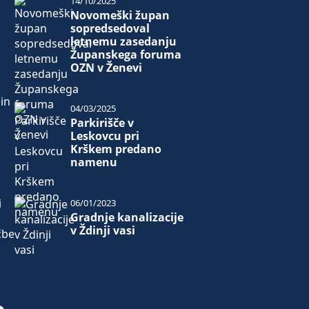
14/10/2025
Novomeški župan
sopredsedoval
letnemu zasedanju
Županskega foruma
OZN v Ženevi
.
in
04/03/2025
Parkirišče v
i
Leskovcu pri
Krškem predano
namenu
i
06/01/2023
Gradnje kanalizacije
v Ždinji vasi
čbe