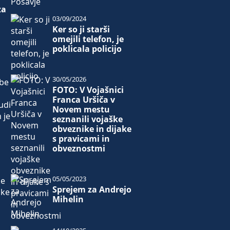
za
03/09/2024
Ker so ji starši
omejili telefon, je
poklicala policijo
30/05/2026
ebe
FOTO: V Vojašnici
Franca Uršiča v
udi
Novem mestu
 je
seznanili vojaške
obveznike in dijake
s pravicami in
obveznostmi
05/05/2023
ke
Sprejem za Andrejo
ike
Mihelin