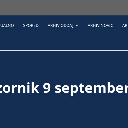
TUALNO
SPORED
ARHIV ODDAJ
ARHIV NOVIC
AR
zornik 9 septembe