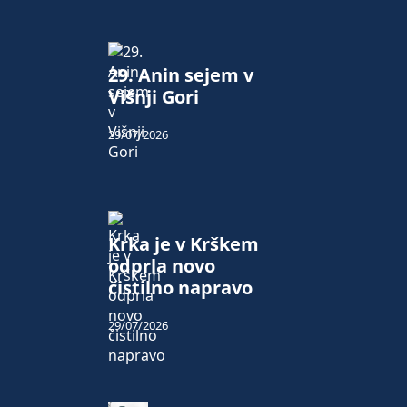
29. Anin sejem v
Višnji Gori
29/07/2026
Krka je v Krškem
odprla novo
čistilno napravo
29/07/2026