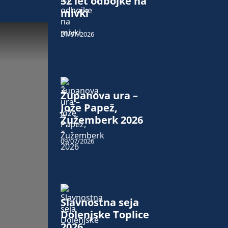
32 let odbojke na
mivki
21/07/2026
Županova ura –
Jože Papež,
Žužemberk 2026
09/07/2026
Slavnostna seja
Dolenjske Toplice
2026