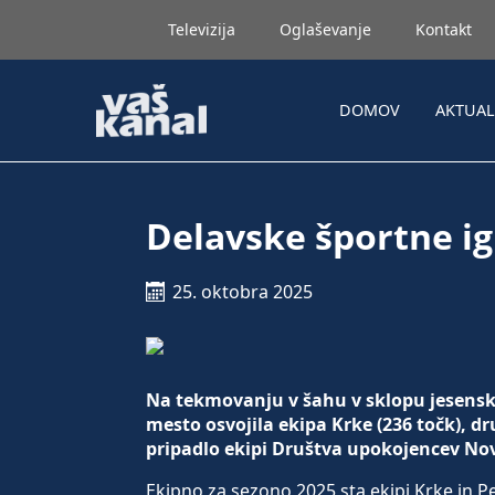
Televizija
Oglaševanje
Kontakt
DOMOV
AKTUA
Delavske športne ig
25. oktobra 2025
Na tekmovanju v šahu v sklopu jesensk
mesto osvojila ekipa Krke (236 točk), d
pripadlo ekipi Društva upokojencev Nov
Ekipno za sezono 2025 sta ekipi Krke in P