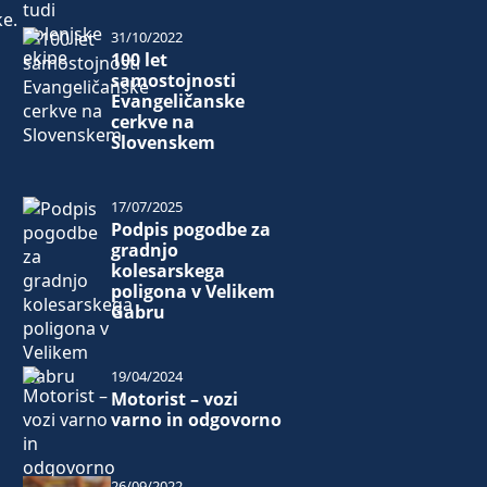
ke.
31/10/2022
100 let
samostojnosti
Evangeličanske
cerkve na
Slovenskem
17/07/2025
Podpis pogodbe za
gradnjo
kolesarskega
poligona v Velikem
Gabru
19/04/2024
Motorist – vozi
varno in odgovorno
26/09/2022