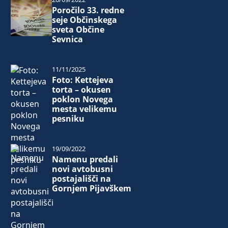
Poročilo 33. redne
seje Občinskega
sveta Občine
Sevnica
11/11/2025
Foto: Kettejeva
torta – okusen
poklon Novega
mesta velikemu
pesniku
19/09/2022
Namenu predali
novi avtobusni
postajališči na
Gornjem Pijavškem