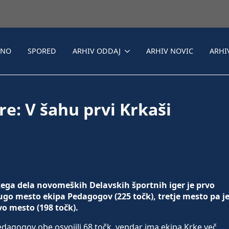
LNO
SPORED
ARHIV ODDAJ
ARHIV NOVIC
ARHI
re: V šahu prvi Krkaši
ega dela novomeških Delavskih športnih iger je prvo
rugo mesto ekipa Pedagogov (225 točk), tretje mesto pa j
o mesto (198 točk).
edagogov obe osvojili 68 točk, vendar ima ekipa Krke več