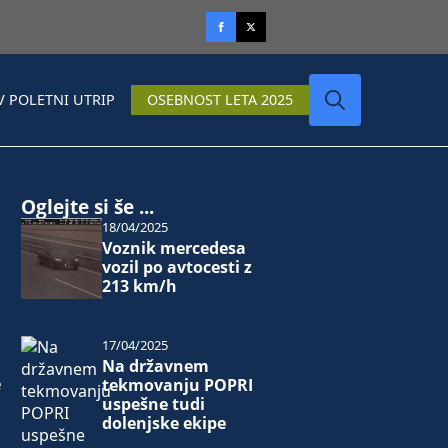
V POLETNI UTRIP
OSEBNOST LETA 2025
Search
for:
Oglejte si še ...
18/04/2025
Voznik mercedesa
vozil po avtocesti z
213 km/h
17/04/2025
Na državnem
e
tekmovanju POPRI
uspešne tudi
dolenjske ekipe