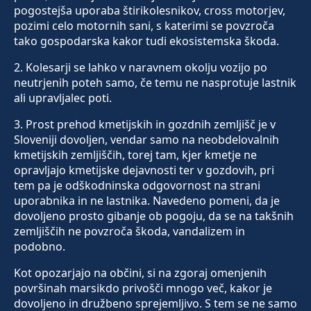
pogostejša uporaba štirikolesnikov, cross motorjev,
pozimi celo motornih sani, s katerimi se povzroča
tako gospodarska kakor tudi ekosistemska škoda.
2. Kolesarji se lahko v naravnem okolju vozijo po
neutrjenih poteh samo, če temu ne nasprotuje lastnik
ali upravljalec poti.
3. Prost prehod kmetijskih in gozdnih zemljišč je v
Sloveniji dovoljen, vendar samo na neobdelovalnih
kmetijskih zemljiščih, torej tam, kjer kmetje ne
opravljajo kmetijske dejavnosti ter v gozdovih, pri
tem pa je odškodninska odgovornost na strani
uporabnika in ne lastnika. Navedeno pomeni, da je
dovoljeno prosto gibanje ob pogoju, da se na takšnih
zemljiščih ne povzroča škoda, vandalizem in
podobno.
Kot opozarjajo na občini, si na zgoraj omenjenih
površinah marsikdo privošči mnogo več, kakor je
dovoljeno in družbeno sprejemljivo. S tem se ne samo