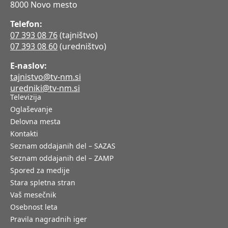
8000 Novo mesto
Telefon:
07 393 08 76
(tajništvo)
07 393 08 60
(uredništvo)
E-naslov:
tajnistvo@tv-nm.si
uredniki@tv-nm.si
Televizija
Oglaševanje
Delovna mesta
Kontakti
Seznam oddajanih del – SAZAS
Seznam oddajanih del – ZAMP
Spored za medije
Stara spletna stran
Vaš mesečnik
Osebnost leta
Pravila nagradnih iger