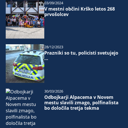
03/09/2024
V mestni občini Krško letos 268
prvošolcev
28/12/2023
Prazniki so tu, policisti svetujejo
…
30/03/2026
Odbojkarji Alpacema v Novem
mestu slavili zmago, polfinalista
bo določila tretja tekma