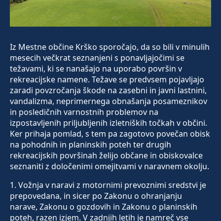
Iz Mestne občine Krško sporočajo, da so bili v minulih
mesecih večkrat seznanjeni s ponavljajočimi se
težavami, ki se nanašajo na uporabo površin v
rekreacijske namene. Težave se predvsem pojavljajo
zaradi povzročanja škode na zasebni in javni lastnini,
vandalizma, neprimernega obnašanja posameznikov
in posledičnih varnostnih problemov na
izpostavljenih priljubljenih izletniških točkah v občini.
Ker prihaja pomlad, s tem pa zagotovo povečan obisk
na pohodnih in planinskih poteh ter drugih
rekreacijskih površinah želijo občane in obiskovalce
seznaniti z določenimi omejitvami v naravnem okolju.
1. Vožnja v naravi z motornimi prevoznimi sredstvi je
prepovedana, in sicer po Zakonu o ohranjanju
narave, Zakonu o gozdovih in Zakonu o planinskih
poteh, razen izjem. V zadnjih letih je namreč vse