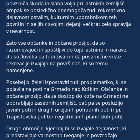
povzroča škoda in slaba volja pri lastnikih zemljišč,
ampak se posledično onemogoča tudi rekreativno
dejavnost ostalim, kulturnim uporabnikom teh
površin in se jih z svojimi dejanji večkrat celo spravlja
v nevarnost.
Zato vse občanke in občane prosijo, da so
razumevajoči in spoštljivi do tuje lastnine in narave,
do sočloveka pa tudi živali in da posamične vrste
rekreacije izvajajo na površinah, ki so temu
namenjene.
Posebej bi želeli izpostaviti tudi problematiko, ki se
pojavlja na poti na Grmado nad Krškim. Občanke in
občane prosijo, da za dostop do koče na Grmadi ne
uporabljajo zasebnih zemljišč, pač pa se poslužijo
javnih poti in drugih urejenih pohodnih poti (npr.
Trapistovska pot ter registriranih planinskih poti).
Drugo območje, kjer naj bi se izvajale dejavnosti, ki
predstavljajo varnostno tveganje in povzročajo