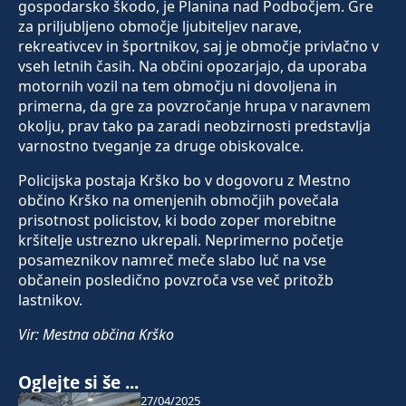
gospodarsko škodo, je Planina nad Podbočjem. Gre
za priljubljeno območje ljubiteljev narave,
rekreativcev in športnikov, saj je območje privlačno v
vseh letnih časih. Na občini opozarjajo, da uporaba
motornih vozil na tem območju ni dovoljena in
primerna, da gre za povzročanje hrupa v naravnem
okolju, prav tako pa zaradi neobzirnosti predstavlja
varnostno tveganje za druge obiskovalce.
Policijska postaja Krško bo v dogovoru z Mestno
občino Krško na omenjenih območjih povečala
prisotnost policistov, ki bodo zoper morebitne
kršitelje ustrezno ukrepali. Neprimerno početje
posameznikov namreč meče slabo luč na vse
občanein posledično povzroča vse več pritožb
lastnikov.
Vir: Mestna občina Krško
Oglejte si še ...
27/04/2025