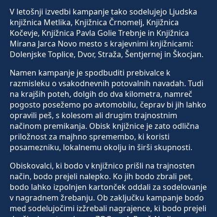
V letošnji izvedbi kampanje tako sodelujejo Ljudska
knjižnica Metlika, Knjižnica Črnomelj, Knjižnica
Kočevje, Knjižnica Pavla Golie Trebnje in Knjižnica
Mirana Jarca Novo mesto s krajevnimi knjižnicami:
Dolenjske Toplice, Dvor, Straža, Šentjernej in Škocjan.
Namen kampanje je spodbuditi prebivalce k
razmisleku o vsakodnevnih potovalnih navadah. Tudi
na krajših poteh, dolgih do dva kilometra, namreč
pogosto posežemo po avtomobilu, čeprav bi jih lahko
opravili peš, s kolesom ali drugim trajnostnim
načinom premikanja. Obisk knjižnice je zato odlična
priložnost za majhno spremembo, ki koristi
posamezniku, lokalnemu okolju in širši skupnosti.
Obiskovalci, ki bodo v knjižnico prišli na trajnosten
način, bodo prejeli nalepko. Ko jih bodo zbrali pet,
bodo lahko izpolnjen kartonček oddali za sodelovanje
v nagradnem žrebanju. Ob zaključku kampanje bodo
med sodelujočimi izžrebali nagrajence, ki bodo prejeli