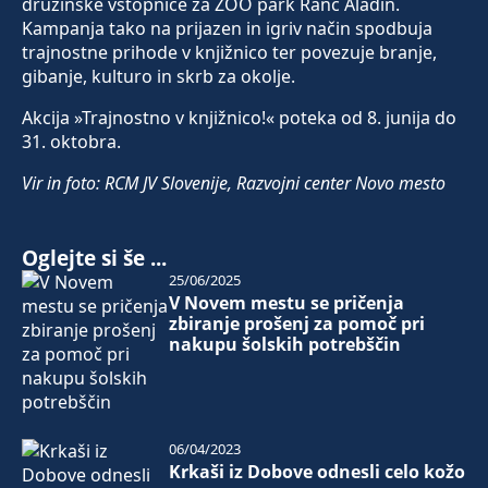
družinske vstopnice za ZOO park Ranč Aladin.
Kampanja tako na prijazen in igriv način spodbuja
trajnostne prihode v knjižnico ter povezuje branje,
gibanje, kulturo in skrb za okolje.
Akcija »Trajnostno v knjižnico!« poteka od 8. junija do
31. oktobra.
Vir in foto: RCM JV Slovenije, Razvojni center Novo mesto
Oglejte si še ...
25/06/2025
V Novem mestu se pričenja
zbiranje prošenj za pomoč pri
nakupu šolskih potrebščin
06/04/2023
Krkaši iz Dobove odnesli celo kožo