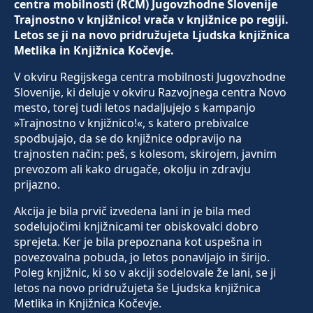
centra mobilnosti (RCM) Jugovzhodne Slovenije
Trajnostno v knjižnico! vrača v knjižnice po regiji.
Letos se ji na novo pridružujeta Ljudska knjižnica
Metlika in Knjižnica Kočevje.
V okviru Regijskega centra mobilnosti Jugovzhodne
Slovenije, ki deluje v okviru Razvojnega centra Novo
mesto, torej tudi letos nadaljujejo s kampanjo
»Trajnostno v knjižnico!«, s katero prebivalce
spodbujajo, da se do knjižnice odpravijo na
trajnosten način: peš, s kolesom, skirojem, javnim
prevozom ali kako drugače, okolju in zdravju
prijazno.
Akcija je bila prvič izvedena lani in je bila med
sodelujočimi knjižnicami ter obiskovalci dobro
sprejeta. Ker je bila prepoznana kot uspešna in
povezovalna pobuda, jo letos ponavljajo in širijo.
Poleg knjižnic, ki so v akciji sodelovale že lani, se ji
letos na novo pridružujeta še Ljudska knjižnica
Metlika in Knjižnica Kočevje.