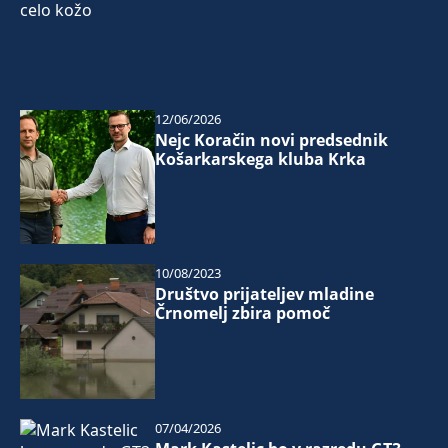
12/06/2026
Nejc Koračin novi predsednik
Košarkarskega kluba Krka
10/08/2023
Društvo prijateljev mladine
Črnomelj zbira pomoč
07/04/2026