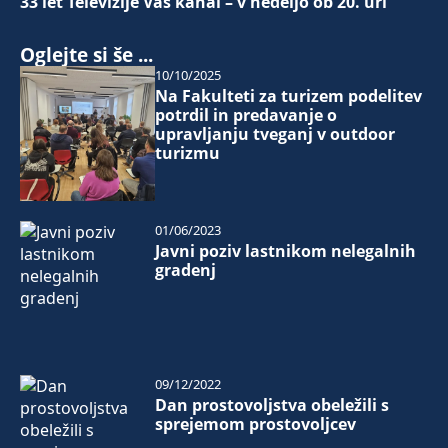
33 let Televizije Vaš kanal – v nedeljo ob 20. uri
Oglejte si še ...
10/10/2025
Na Fakulteti za turizem podelitev
potrdil in predavanje o
upravljanju tveganj v outdoor
turizmu
01/06/2023
Javni poziv lastnikom nelegalnih
gradenj
09/12/2022
Dan prostovoljstva obeležili s
sprejemom prostovoljcev