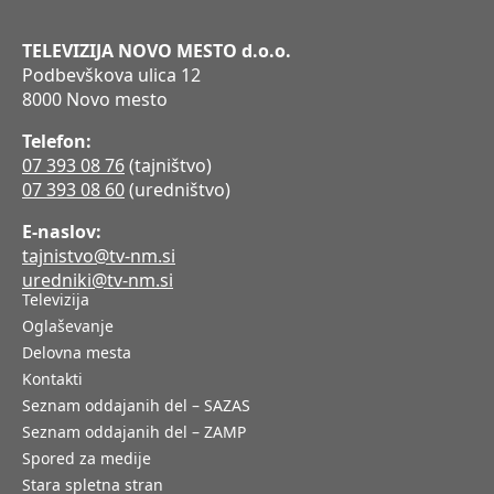
TELEVIZIJA NOVO MESTO d.o.o.
Podbevškova ulica 12
8000 Novo mesto
Telefon:
07 393 08 76
(tajništvo)
07 393 08 60
(uredništvo)
E-naslov:
tajnistvo@tv-nm.si
uredniki@tv-nm.si
Televizija
Oglaševanje
Delovna mesta
Kontakti
Seznam oddajanih del – SAZAS
Seznam oddajanih del – ZAMP
Spored za medije
Stara spletna stran