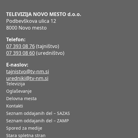
TELEVIZIJA NOVO MESTO d.o.o.
Podbevškova ulica 12
8000 Novo mesto
Telefon:
07 393 08 76
(tajništvo)
07 393 08 60
(uredništvo)
E-naslov:
tajnistvo@tv-nm.si
uredniki@tv-nm.si
Televizija
Oglaševanje
Delovna mesta
Kontakti
Seznam oddajanih del – SAZAS
Seznam oddajanih del – ZAMP
Spored za medije
Stara spletna stran