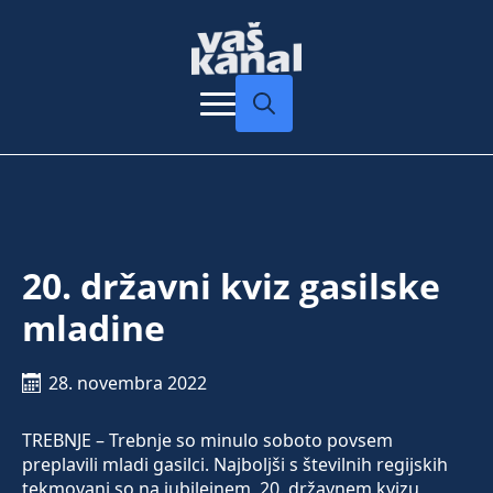
Search
for:
20. državni kviz gasilske
mladine
28. novembra 2022
TREBNJE – Trebnje so minulo soboto povsem
preplavili mladi gasilci. Najboljši s številnih regijskih
tekmovanj so na jubilejnem, 20. državnem kvizu