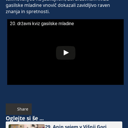
gasilske mladine vnovič dokazali zavidljivo raven
znanja in spretnosti.
20. državni kviz gasilske mladine
Share
Oglejte si še ...
29. Anin sejem v Višnji Gori