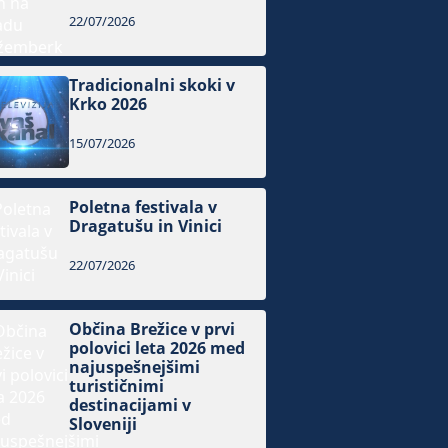
22/07/2026
Tradicionalni skoki v
Krko 2026
15/07/2026
Poletna festivala v
Dragatušu in Vinici
22/07/2026
Občina Brežice v prvi
polovici leta 2026 med
najuspešnejšimi
turističnimi
destinacijami v
Sloveniji