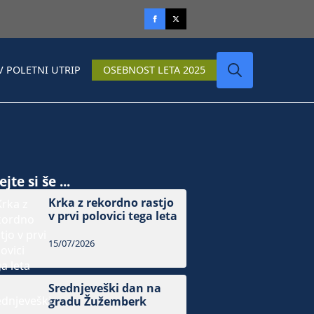
V POLETNI UTRIP
OSEBNOST LETA 2025
Search
for:
jte si še ...
Krka z rekordno rastjo
v prvi polovici tega leta
15/07/2026
Srednjeveški dan na
gradu Žužemberk