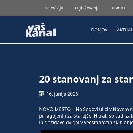
Televizija
Oglaševanje
Kontakt
DOMOV
AKTUA
20 stanovanj za sta
16. junija 2026
NOVO MESTO – Na Šegovi ulici v Novem me
prilagojenih za starejše. Hkrati so tudi za
in dozidave dvigal v večstanovanjskih objek