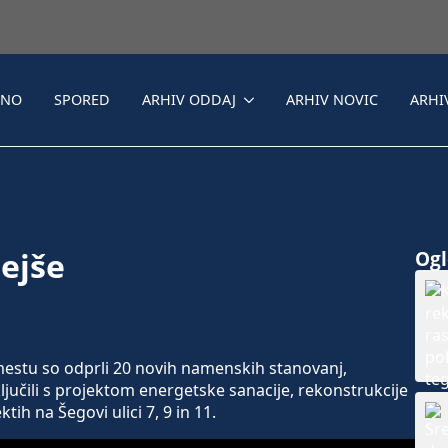
LNO
SPORED
ARHIV ODDAJ
ARHIV NOVIC
ARHI
rejše
Ogle
stu so odprli 20 novih namenskih stanovanj,
ključili s projektom energetske sanacije, rekonstrukcije
tih na Šegovi ulici 7, 9 in 11.