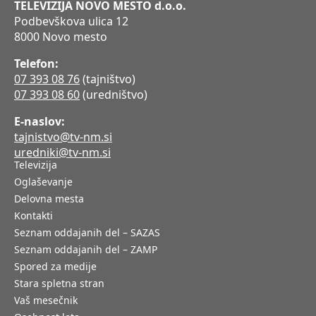
TELEVIZIJA NOVO MESTO d.o.o.
Podbevškova ulica 12
8000 Novo mesto
Telefon:
07 393 08 76
(tajništvo)
07 393 08 60
(uredništvo)
E-naslov:
tajnistvo@tv-nm.si
uredniki@tv-nm.si
Televizija
Oglaševanje
Delovna mesta
Kontakti
Seznam oddajanih del – SAZAS
Seznam oddajanih del – ZAMP
Spored za medije
Stara spletna stran
Vaš mesečnik