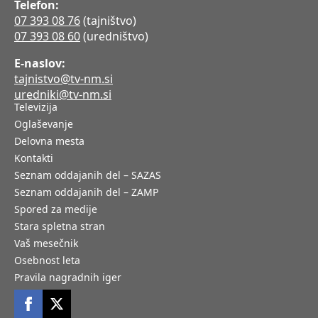
Telefon:
07 393 08 76
(tajništvo)
07 393 08 60
(uredništvo)
E-naslov:
tajnistvo@tv-nm.si
uredniki@tv-nm.si
Televizija
Oglaševanje
Delovna mesta
Kontakti
Seznam oddajanih del – SAZAS
Seznam oddajanih del – ZAMP
Spored za medije
Stara spletna stran
Vaš mesečnik
Osebnost leta
Pravila nagradnih iger