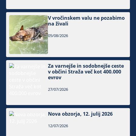
V vročinskem valu ne pozabimo
na živali
05/08/2026
Za varnejše in sodobnejše ceste
v občini Straža več kot 400.000
evrov
27/07/2026
Nova obzorja, 12. julij 2026
12/07/2026