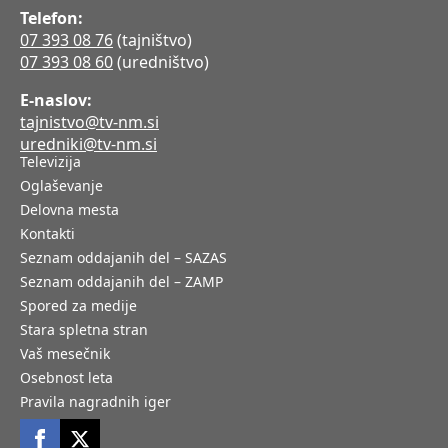
Telefon:
07 393 08 76
(tajništvo)
07 393 08 60
(uredništvo)
E-naslov:
tajnistvo@tv-nm.si
uredniki@tv-nm.si
Televizija
Oglaševanje
Delovna mesta
Kontakti
Seznam oddajanih del – SAZAS
Seznam oddajanih del – ZAMP
Spored za medije
Stara spletna stran
Vaš mesečnik
Osebnost leta
Pravila nagradnih iger