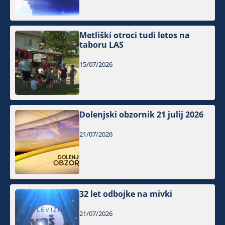
Metliški otroci tudi letos na
taboru LAS
15/07/2026
Dolenjski obzornik 21 julij 2026
21/07/2026
32 let odbojke na mivki
21/07/2026