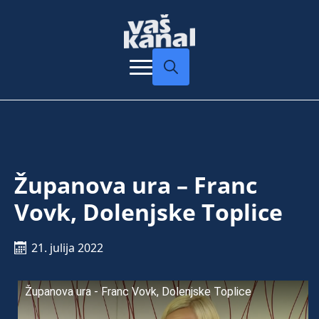
Search
for:
Županova ura – Franc
Vovk, Dolenjske Toplice
21. julija 2022
Županova ura - Franc Vovk, Dolenjske Toplice