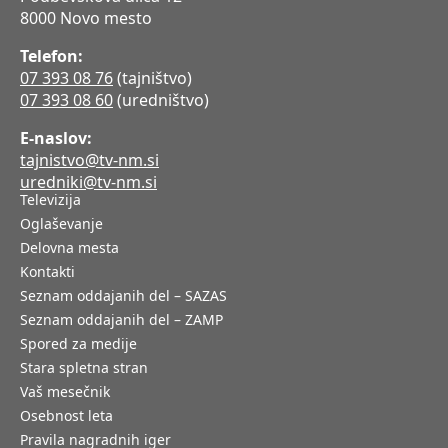
8000 Novo mesto
Telefon:
07 393 08 76
(tajništvo)
07 393 08 60
(uredništvo)
E-naslov:
tajnistvo@tv-nm.si
uredniki@tv-nm.si
Televizija
Oglaševanje
Delovna mesta
Kontakti
Seznam oddajanih del – SAZAS
Seznam oddajanih del – ZAMP
Spored za medije
Stara spletna stran
Vaš mesečnik
Osebnost leta
Pravila nagradnih iger