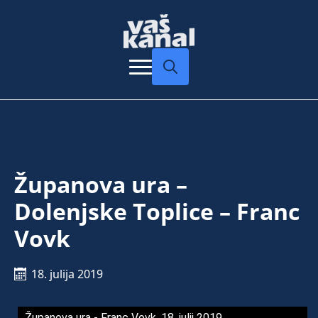
Search
for:
Županova ura –
Dolenjske Toplice – Franc
Vovk
18. julija 2019
Županova ura - Franc Vovk, 18. julij 2019