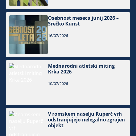
Osebnost meseca junij 2026 –
Srečko Kunst
16/07/2026
Mednarodni atletski miting
Krka 2026
10/07/2026
V romskem naselju Ruperč vrh
odstranjujejo nelegalno zgrajen
objekt