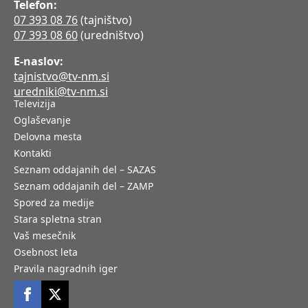
Telefon:
07 393 08 76
(tajništvo)
07 393 08 60
(uredništvo)
E-naslov:
tajnistvo@tv-nm.si
uredniki@tv-nm.si
Televizija
Oglaševanje
Delovna mesta
Kontakti
Seznam oddajanih del – SAZAS
Seznam oddajanih del – ZAMP
Spored za medije
Stara spletna stran
Vaš mesečnik
Osebnost leta
Pravila nagradnih iger