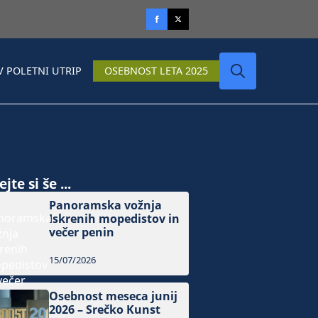
V POLETNI UTRIP
OSEBNOST LETA 2025
Search
for:
jte si še ...
Panoramska vožnja
Iskrenih mopedistov in
večer penin
15/07/2026
Osebnost meseca junij
2026 – Srečko Kunst