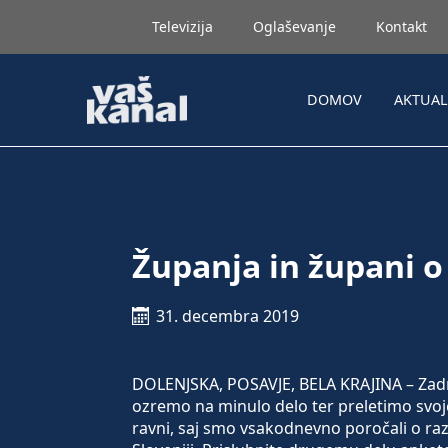
Televizija
Oglaševanje
Kontakt
DOMOV
AKTUA
Županja in župani o
31. decembra 2019
DOLENJSKA, POSAVJE, BELA KRAJINA – Zadnj
ozremo na minulo delo ter preletimo svoje
ravni, saj smo vsakodnevno poročali o raz