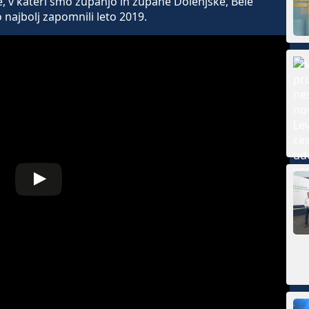
e, v kateri smo županjo in župane Dolenjske, Bele
 najbolj zapomnili leto 2019.