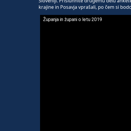
Sloveniji. Prisluhnite drugemu delu anket
krajine in Posavja vprašali, po čem si bodo
Županja in župani o letu 2019