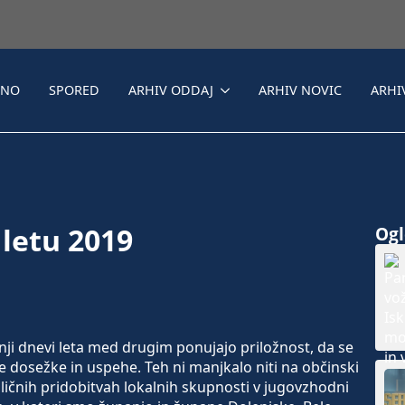
LNO
SPORED
ARHIV ODDAJ
ARHIV NOVIC
ARHI
 letu 2019
Ogle
i dnevi leta med drugim ponujajo priložnost, da se
 dosežke in uspehe. Teh ni manjkalo niti na občinski
ličnih pridobitvah lokalnih skupnosti v jugovzhodni