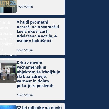
16/07/2026
V hudi prometni
nesreči na novomeški
Levičnikovi cesti
udeležena 4 vozila, 4
osebe v bolnišnici
30/07/2026
Krka z novim
večnamenskim
objektom še izboljšuje
skrb za zdravje,
varnost in dobro
počutje zaposlenih
15/07/2026
32 let odbojke na mivki