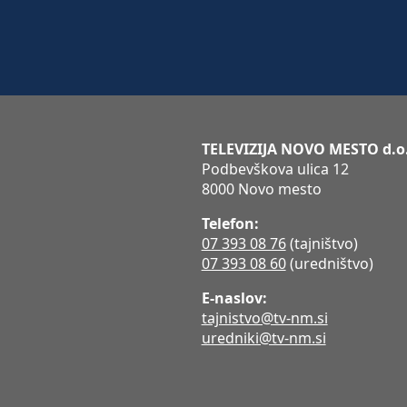
TELEVIZIJA NOVO MESTO d.o
Podbevškova ulica 12
8000 Novo mesto
Telefon:
07 393 08 76
(tajništvo)
07 393 08 60
(uredništvo)
E-naslov:
tajnistvo@tv-nm.si
uredniki@tv-nm.si