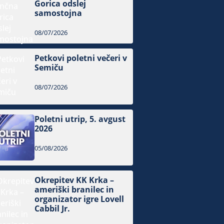
Gorica odslej
samostojna
08/07/2026
Petkovi poletni večeri v
Semiču
08/07/2026
Poletni utrip, 5. avgust
2026
05/08/2026
Okrepitev KK Krka –
ameriški branilec in
organizator igre Lovell
Cabbil Jr.