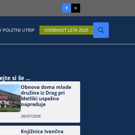
V POLETNI UTRIP
OSEBNOST LETA 2025
Search
for:
jte si še ...
Obnova doma mlade
družine iz Drag pri
Metliki uspešno
napreduje
28/07/2026
Knjižnica Ivančna