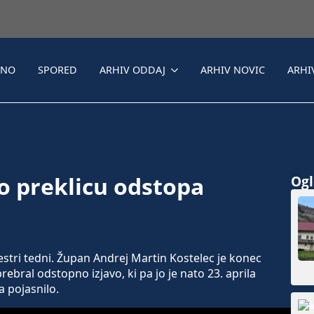
LNO
SPORED
ARHIV ODDAJ
ARHIV NOVIC
ARHI
o preklicu odstopa
Ogle
tri tedni. Župan Andrej Martin Kostelec je konec
ebral odstopno izjavo, ki pa jo je nato 23. aprila
a pojasnilo.