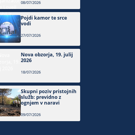
08/07/2026
Pojdi kamor te srce
vodi
27/07/2026
Nova obzorja, 19. julij
2026
18/07/2026
Skupni poziv pristojnih
služb: previdno z
ognjem v naravi
09/07/2026