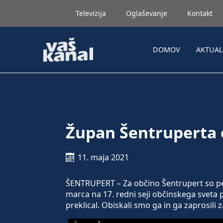
Televizija
Oglaševanje
Kontakt
DOMOV
AKTUA
Župan Šentruperta 
11. maja 2021
ŠENTRUPERT – Za občino Šentrupert so pes
marca na 17. redni seji občinskega sveta pr
preklical. Obiskali smo ga in ga zaprosili z