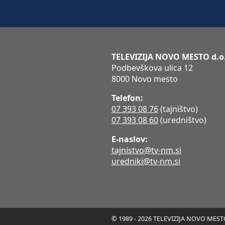
TELEVIZIJA NOVO MESTO d.o
Podbevškova ulica 12
8000 Novo mesto
Telefon:
07 393 08 76
(tajništvo)
07 393 08 60
(uredništvo)
E-naslov:
tajnistvo@tv-nm.si
uredniki@tv-nm.si
© 1989 - 2026 TELEVIZIJA NOVO MESTO