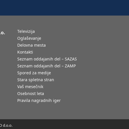
Televizija
.o.
Oglaševanje
Delovna mesta
Kontakti
Seznam oddajanih del – SAZAS
Seznam oddajanih del – ZAMP
Spored za medije
Stara spletna stran
Vaš mesečnik
Osebnost leta
Pravila nagradnih iger
 d.o.o.