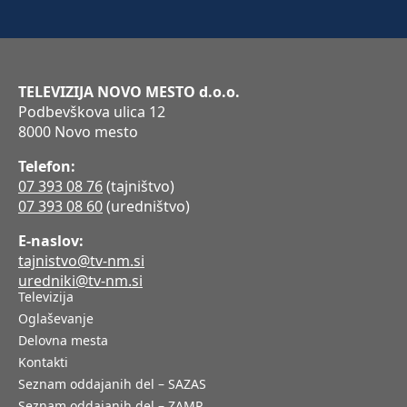
TELEVIZIJA NOVO MESTO d.o.o.
Podbevškova ulica 12
8000 Novo mesto
Telefon:
07 393 08 76
(tajništvo)
07 393 08 60
(uredništvo)
E-naslov:
tajnistvo@tv-nm.si
uredniki@tv-nm.si
Televizija
Oglaševanje
Delovna mesta
Kontakti
Seznam oddajanih del – SAZAS
Seznam oddajanih del – ZAMP