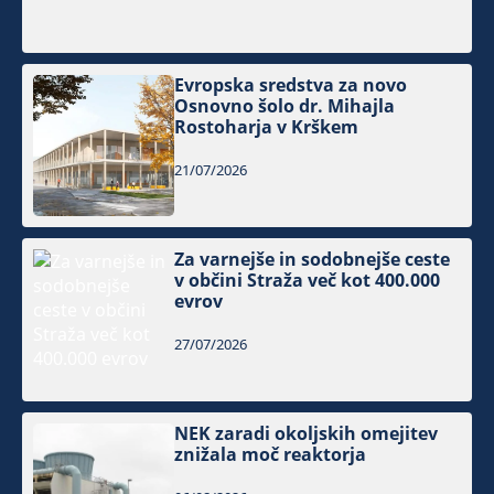
Evropska sredstva za novo
Osnovno šolo dr. Mihajla
Rostoharja v Krškem
21/07/2026
Za varnejše in sodobnejše ceste
v občini Straža več kot 400.000
evrov
27/07/2026
NEK zaradi okoljskih omejitev
znižala moč reaktorja