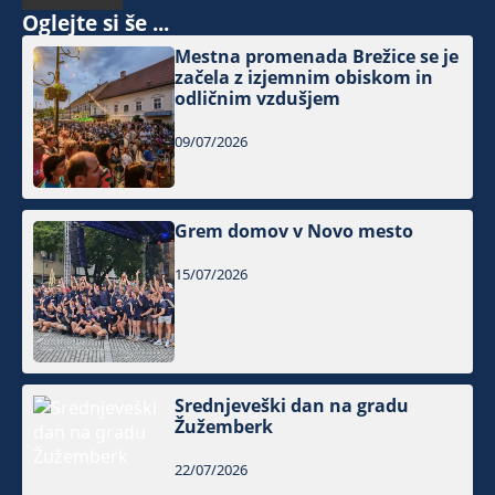
Oglejte si še ...
Mestna promenada Brežice se je
začela z izjemnim obiskom in
odličnim vzdušjem
09/07/2026
Grem domov v Novo mesto
15/07/2026
Srednjeveški dan na gradu
Žužemberk
22/07/2026