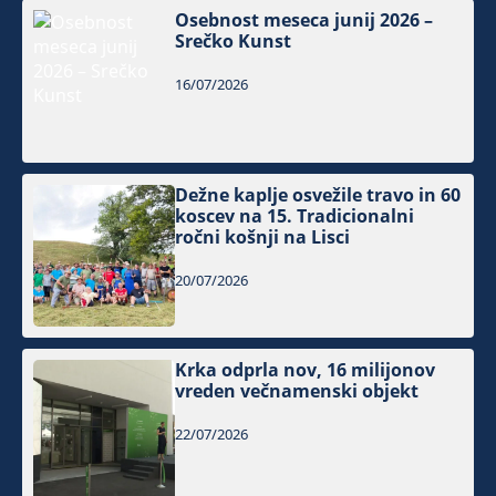
Osebnost meseca junij 2026 –
Srečko Kunst
16/07/2026
Dežne kaplje osvežile travo in 60
koscev na 15. Tradicionalni
ročni košnji na Lisci
20/07/2026
Krka odprla nov, 16 milijonov
vreden večnamenski objekt
22/07/2026