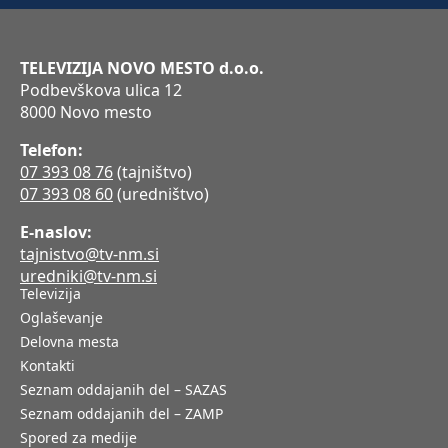
TELEVIZIJA NOVO MESTO d.o.o.
Podbevškova ulica 12
8000 Novo mesto
Telefon:
07 393 08 76
(tajništvo)
07 393 08 60
(uredništvo)
E-naslov:
tajnistvo@tv-nm.si
uredniki@tv-nm.si
Televizija
Oglaševanje
Delovna mesta
Kontakti
Seznam oddajanih del – SAZAS
Seznam oddajanih del – ZAMP
Spored za medije