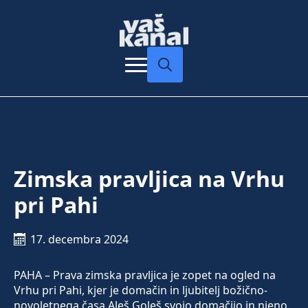
Search
for:
Zimska pravljica na Vrhu
pri Pahi
17. decembra 2024
PAHA – Prava zimska pravljica je zopet na ogled na
Vrhu pri Pahi, kjer je domačin in ljubitelj božično-
novoletnega časa Aleš Goleš svojo domačijo in njeno