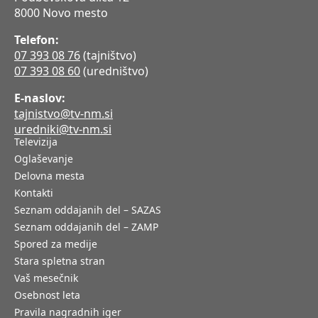
8000 Novo mesto
Telefon:
07 393 08 76
(tajništvo)
07 393 08 60
(uredništvo)
E-naslov:
tajnistvo@tv-nm.si
uredniki@tv-nm.si
Televizija
Oglaševanje
Delovna mesta
Kontakti
Seznam oddajanih del – SAZAS
Seznam oddajanih del – ZAMP
Spored za medije
Stara spletna stran
Vaš mesečnik
Osebnost leta
Pravila nagradnih iger