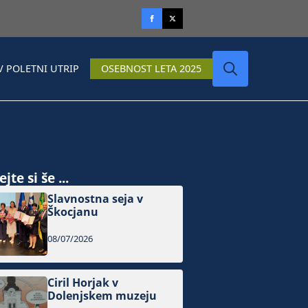
V POLETNI UTRIP
OSEBNOST LETA 2025
Search
for:
jte si še ...
Slavnostna seja v
Škocjanu
08/07/2026
Ciril Horjak v
Dolenjskem muzeju