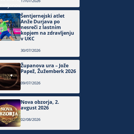
17/07/2026
Šentjernejski atlet
Anže Durjava po
nesreči z lastnim
kopjem na zdravljenju
v UKC
30/07/2026
Županova ura – Jože
Papež, Žužemberk 2026
09/07/2026
Nova obzorja, 2.
avgust 2026
02/08/2026