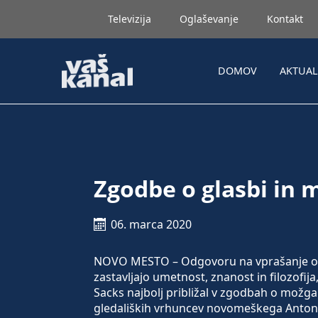
Televizija
Oglaševanje
Kontakt
DOMOV
AKTUA
Zgodbe o glasbi in 
06. marca 2020
NOVO MESTO – Odgovoru na vprašanje o sm
zastavljajo umetnost, znanost in filozofija,
Sacks najbolj približal v zgodbah o možgan
gledaliških vrhuncev novomeškega Anton