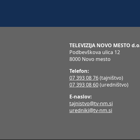
TELEVIZIJA NOVO MESTO d.o
Podbevškova ulica 12
8000 Novo mesto
Telefon:
07 393 08 76
(tajništvo)
07 393 08 60
(uredništvo)
E-naslov:
tajnistvo@tv-nm.si
uredniki@tv-nm.si