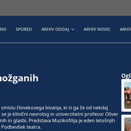
LNO
SPORED
ARHIV ODDAJ
ARHIV NOVIC
ARHI
možganih
Ogle
islu človekovega bivanja, ki si ga že od nekdaj
 se je klinični nevrolog in univerzitetni profesor Oliver
ih in glasbi. Predstava Muzikofilija je eden letošnjih
 Podbevšek teatra.