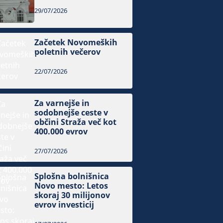
29/07/2026
Začetek Novomeških
poletnih večerov
22/07/2026
Za varnejše in
sodobnejše ceste v
občini Straža več kot
400.000 evrov
27/07/2026
Splošna bolnišnica
Novo mesto: Letos
skoraj 30 milijonov
evrov investicij