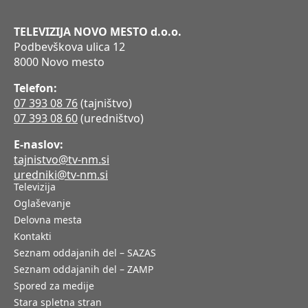
TELEVIZIJA NOVO MESTO d.o.o.
Podbevškova ulica 12
8000 Novo mesto
Telefon:
07 393 08 76
(tajništvo)
07 393 08 60
(uredništvo)
E-naslov:
tajnistvo@tv-nm.si
uredniki@tv-nm.si
Televizija
Oglaševanje
Delovna mesta
Kontakti
Seznam oddajanih del – SAZAS
Seznam oddajanih del – ZAMP
Spored za medije
Stara spletna stran