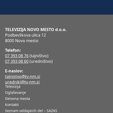
TELEVIZIJA NOVO MESTO d.o.o.
Podbevškova ulica 12
8000 Novo mesto
Telefon:
07 393 08 76
(tajništvo)
07 393 08 60
(uredništvo)
E-naslov:
tajnistvo@tv-nm.si
uredniki@tv-nm.si
Televizija
Oglaševanje
Delovna mesta
Kontakti
Seznam oddajanih del – SAZAS