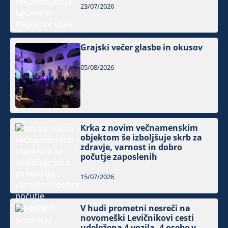
23/07/2026
Grajski večer glasbe in okusov
05/08/2026
Krka z novim večnamenskim
objektom še izboljšuje skrb za
zdravje, varnost in dobro
počutje zaposlenih
15/07/2026
V hudi prometni nesreči na
novomeški Levičnikovi cesti
udeležena 4 vozila, 4 osebe v