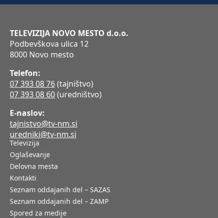
TELEVIZIJA NOVO MESTO d.o.o.
Podbevškova ulica 12
8000 Novo mesto
Telefon:
07 393 08 76
(tajništvo)
07 393 08 60
(uredništvo)
E-naslov:
tajnistvo@tv-nm.si
uredniki@tv-nm.si
Televizija
Oglaševanje
Delovna mesta
Kontakti
Seznam oddajanih del – SAZAS
Seznam oddajanih del – ZAMP
Spored za medije