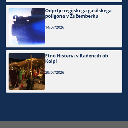
Odprtje regijskega gasilskega
poligona v Žužemberku
14/07/2026
Etno Histeria v Radencih ob
Kolpi
29/07/2026