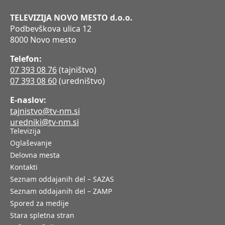
TELEVIZIJA NOVO MESTO d.o.o.
Podbevškova ulica 12
8000 Novo mesto
Telefon:
07 393 08 76
(tajništvo)
07 393 08 60
(uredništvo)
E-naslov:
tajnistvo@tv-nm.si
uredniki@tv-nm.si
Televizija
Oglaševanje
Delovna mesta
Kontakti
Seznam oddajanih del – SAZAS
Seznam oddajanih del – ZAMP
Spored za medije
Stara spletna stran