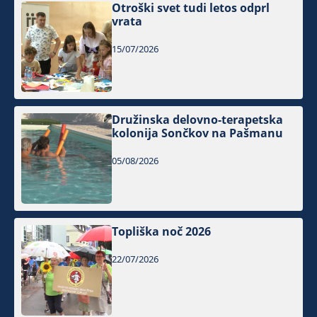
Otroški svet tudi letos odprl
vrata
15/07/2026
Družinska delovno-terapetska
kolonija Sončkov na Pašmanu
05/08/2026
Topliška noč 2026
22/07/2026