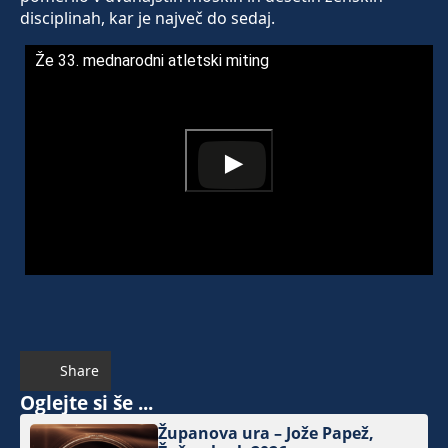
disciplinah, kar je največ do sedaj.
Že 33. mednarodni atletski miting
Share
Oglejte si še ...
Županova ura – Jože Papež,