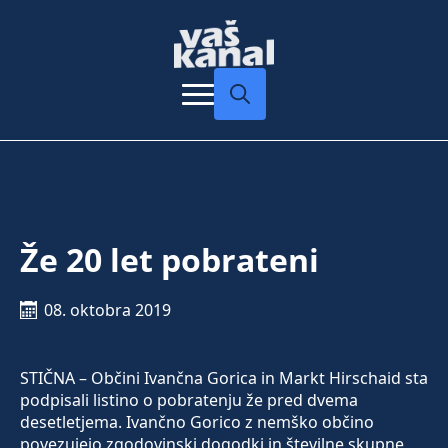
Search
for:
Že 20 let pobrateni
08. oktobra 2019
STIČNA – Občini Ivančna Gorica in Markt Hirschaid sta
podpisali listino o pobratenju že pred dvema
desetletjema. Ivančno Gorico z nemško občino
povezujejo zgodovinski dogodki in številne skupne