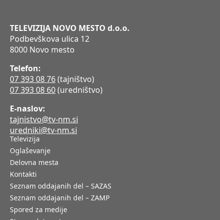
TELEVIZIJA NOVO MESTO d.o.o.
Podbevškova ulica 12
8000 Novo mesto
Telefon:
07 393 08 76
(tajništvo)
07 393 08 60
(uredništvo)
E-naslov:
tajnistvo@tv-nm.si
uredniki@tv-nm.si
Televizija
Oglaševanje
Delovna mesta
Kontakti
Seznam oddajanih del – SAZAS
Seznam oddajanih del – ZAMP
Spored za medije