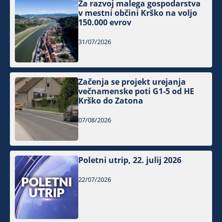
Za razvoj malega gospodarstva
v mestni občini Krško na voljo
150.000 evrov
31/07/2026
Začenja se projekt urejanja
večnamenske poti G1-5 od HE
Krško do Zatona
07/08/2026
Poletni utrip, 22. julij 2026
22/07/2026