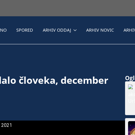
LNO
SPORED
ARHIV ODDAJ
ARHIV NOVIC
ARHI
alo človeka, december
Ogle
r 2021