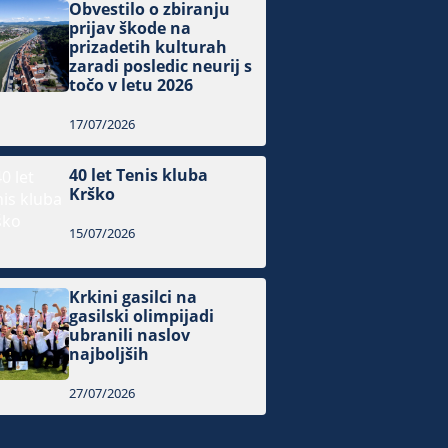
Obvestilo o zbiranju
prijav škode na
prizadetih kulturah
zaradi posledic neurij s
točo v letu 2026
17/07/2026
40 let Tenis kluba
Krško
15/07/2026
Krkini gasilci na
gasilski olimpijadi
ubranili naslov
najboljših
27/07/2026