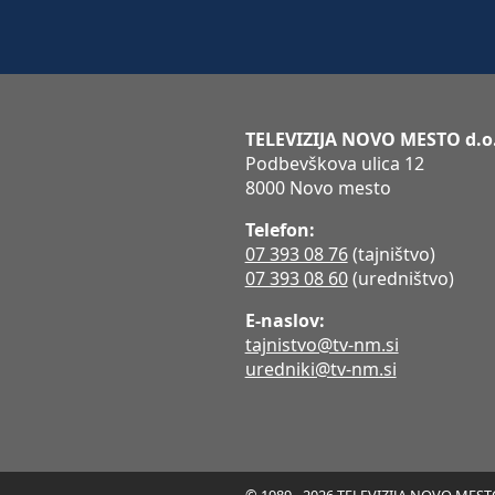
TELEVIZIJA NOVO MESTO d.o
Podbevškova ulica 12
8000 Novo mesto
Telefon:
07 393 08 76
(tajništvo)
07 393 08 60
(uredništvo)
E-naslov:
tajnistvo@tv-nm.si
uredniki@tv-nm.si