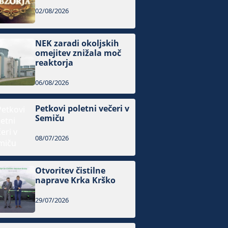
02/08/2026
NEK zaradi okoljskih
omejitev znižala moč
reaktorja
06/08/2026
Petkovi poletni večeri v
Semiču
08/07/2026
Otvoritev čistilne
naprave Krka Krško
29/07/2026