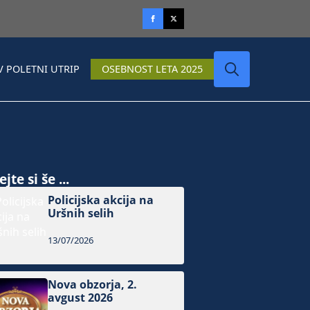
V POLETNI UTRIP
OSEBNOST LETA 2025
Search
for:
jte si še ...
Policijska akcija na
Uršnih selih
13/07/2026
Nova obzorja, 2.
avgust 2026