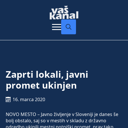
Search
for:
Zaprti lokali, javni
promet ukinjen
16. marca 2020
NOVO MESTO – Javno življenje v Sloveniji je danes še
bolj obstalo, saj so v mestih v skladu z državno
odredbo ukinili mestni potniški promet, prav tako