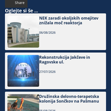
Share
Oglejte si še ...
NEK zaradi okoljskih omejitev
znižala moč reaktorja
06/08/2026
Rekonstrukcija Jakčeve in
Ragovske ul.
27/07/2026
Družinska delovno-terapetska
kolonija Sončkov na Pašmanu
05/08/2026