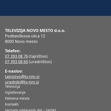
TELEVIZIJA NOVO MESTO d.o.o.
Podbevškova ulica 12
8000 Novo mesto
Telefon:
07 393 08 76
(tajništvo)
07 393 08 60
(uredništvo)
E-naslov:
tajnistvo@tv-nm.si
uredniki@tv-nm.si
Televizija
Oglaševanje
Delovna mesta
Kontakti
Seznam oddajanih del – SAZAS