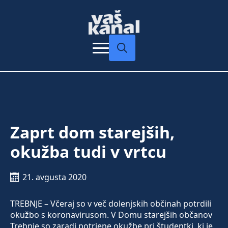
Search
for:
Zaprt dom starejših,
okužba tudi v vrtcu
21. avgusta 2020
TREBNJE – Včeraj so v več dolenjskih občinah potrdili
okužbo s koronavirusom. V Domu starejših občanov
Trebnje so zaradi potrjene okužbe pri študentki, ki je