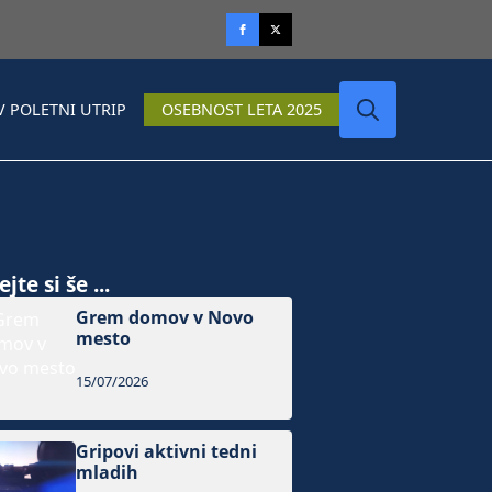
V POLETNI UTRIP
OSEBNOST LETA 2025
Search
for:
jte si še ...
Grem domov v Novo
mesto
15/07/2026
Gripovi aktivni tedni
mladih