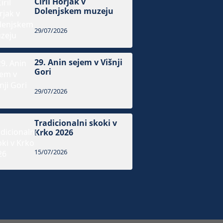
Ciril Horjak v
Dolenjskem muzeju
29/07/2026
29. Anin sejem v Višnji
Gori
29/07/2026
Tradicionalni skoki v
Krko 2026
15/07/2026