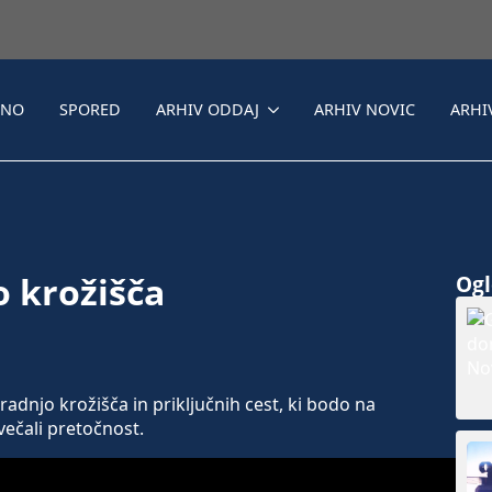
LNO
SPORED
ARHIV ODDAJ
ARHIV NOVIC
ARHI
o krožišča
Ogle
radnjo krožišča in priključnih cest, ki bodo na
ečali pretočnost.