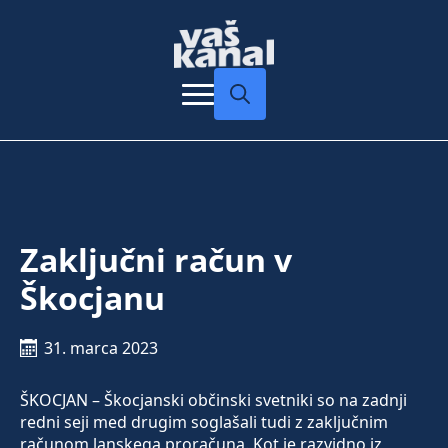
Search
for:
Zaključni račun v
Škocjanu
31. marca 2023
ŠKOCJAN – Škocjanski občinski svetniki so na zadnji
redni seji med drugim soglašali tudi z zaključnim
računom lanskega proračuna. Kot je razvidno iz