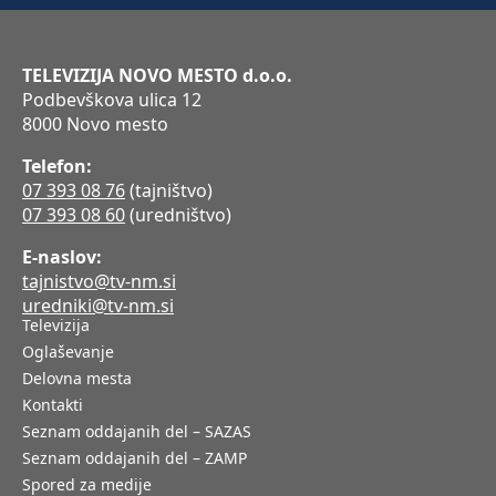
TELEVIZIJA NOVO MESTO d.o.o.
Podbevškova ulica 12
8000 Novo mesto
Telefon:
07 393 08 76
(tajništvo)
07 393 08 60
(uredništvo)
E-naslov:
tajnistvo@tv-nm.si
uredniki@tv-nm.si
Televizija
Oglaševanje
Delovna mesta
Kontakti
Seznam oddajanih del – SAZAS
Seznam oddajanih del – ZAMP
Spored za medije