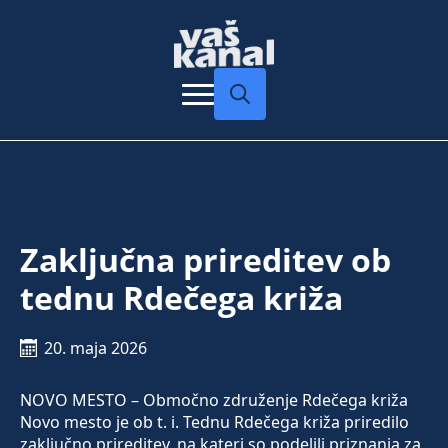
Search
for:
Zaključna prireditev ob
tednu Rdečega križa
20. maja 2026
NOVO MESTO – Območno združenje Rdečega križa
Novo mesto je ob t. i. Tednu Rdečega križa priredilo
zaključno prireditev, na kateri so podelili priznanja za