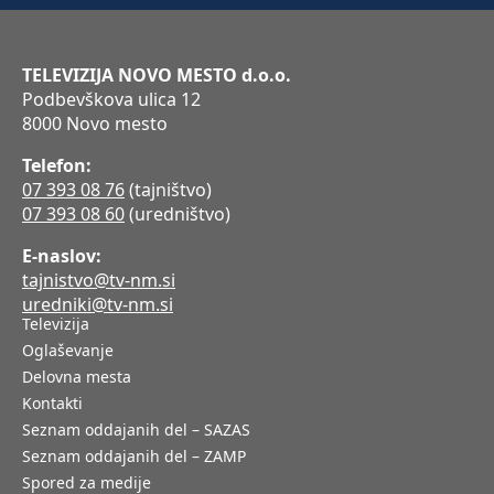
TELEVIZIJA NOVO MESTO d.o.o.
Podbevškova ulica 12
8000 Novo mesto
Telefon:
07 393 08 76
(tajništvo)
07 393 08 60
(uredništvo)
E-naslov:
tajnistvo@tv-nm.si
uredniki@tv-nm.si
Televizija
Oglaševanje
Delovna mesta
Kontakti
Seznam oddajanih del – SAZAS
Seznam oddajanih del – ZAMP
Spored za medije