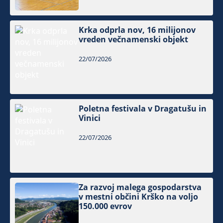
Krka odprla nov, 16 milijonov
vreden večnamenski objekt
22/07/2026
Poletna festivala v Dragatušu in
Vinici
22/07/2026
Za razvoj malega gospodarstva
v mestni občini Krško na voljo
150.000 evrov