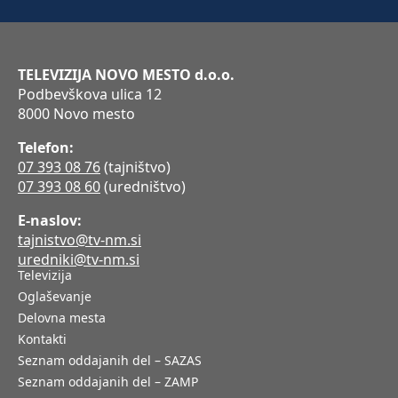
TELEVIZIJA NOVO MESTO d.o.o.
Podbevškova ulica 12
8000 Novo mesto
Telefon:
07 393 08 76
(tajništvo)
07 393 08 60
(uredništvo)
E-naslov:
tajnistvo@tv-nm.si
uredniki@tv-nm.si
Televizija
Oglaševanje
Delovna mesta
Kontakti
Seznam oddajanih del – SAZAS
Seznam oddajanih del – ZAMP