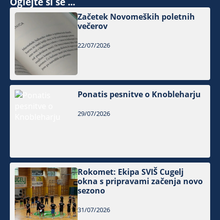
Oglejte si še ...
Začetek Novomeških poletnih
večerov
22/07/2026
Ponatis pesnitve o Knobleharju
29/07/2026
Rokomet: Ekipa SVIŠ Cugelj
okna s pripravami začenja novo
sezono
31/07/2026