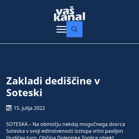
Search
for:
Zakladi dediščine v
Soteski
15. julija 2022
SOTESKA – Na območju nekdaj mogočnega dvorca
Soteska v svoji edinstvenosti izstopa vrtni paviljon
Hudičev turn. Občina Dolenjske Toplice objekt