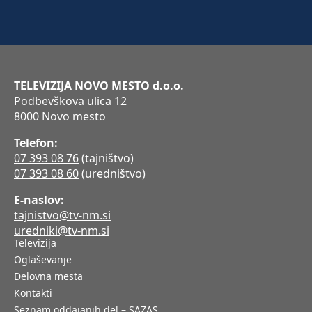
TELEVIZIJA NOVO MESTO d.o.o.
Podbevškova ulica 12
8000 Novo mesto
Telefon:
07 393 08 76
(tajništvo)
07 393 08 60
(uredništvo)
E-naslov:
tajnistvo@tv-nm.si
uredniki@tv-nm.si
Televizija
Oglaševanje
Delovna mesta
Kontakti
Seznam oddajanih del – SAZAS