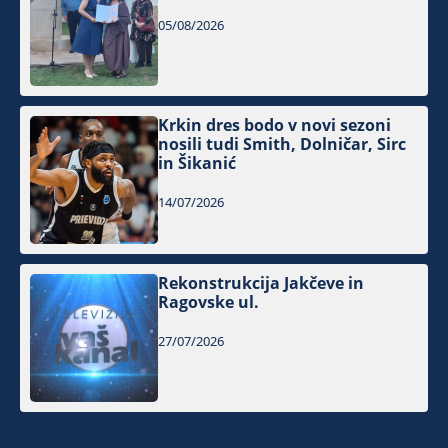
05/08/2026
Krkin dres bodo v novi sezoni
nosili tudi Smith, Dolničar, Sirc
in Šikanić
14/07/2026
Rekonstrukcija Jakčeve in
Ragovske ul.
27/07/2026