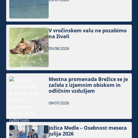
V vročinskem valu ne pozabimo
na živali
05/08/2026
Mestna promenada Brežice se je
začela z izjemnim obiskom in
odličnim vzdušjem
09/07/2026
Jožica Medle – Osebnost meseca
julija 2026