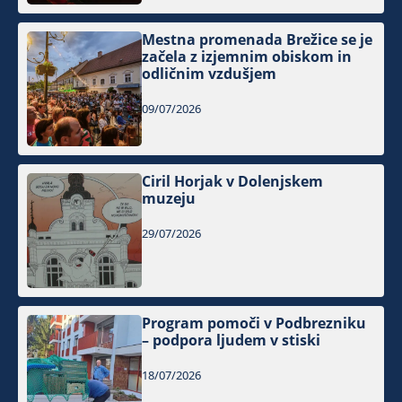
Mestna promenada Brežice se je
začela z izjemnim obiskom in
odličnim vzdušjem
09/07/2026
Ciril Horjak v Dolenjskem
muzeju
29/07/2026
Program pomoči v Podbrezniku
– podpora ljudem v stiski
18/07/2026