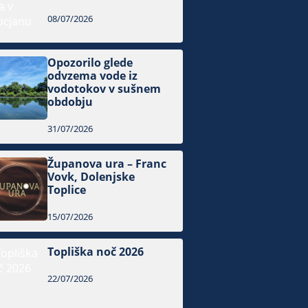
08/07/2026
Opozorilo glede
odvzema vode iz
vodotokov v sušnem
obdobju
31/07/2026
Županova ura – Franc
Vovk, Dolenjske
Toplice
15/07/2026
Topliška noč 2026
22/07/2026