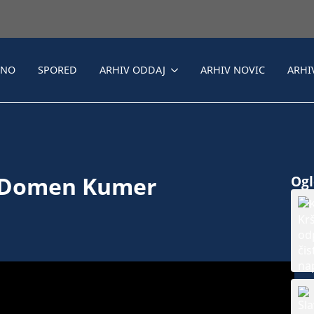
LNO
SPORED
ARHIV ODDAJ
ARHIV NOVIC
ARHI
 – Domen Kumer
Ogle