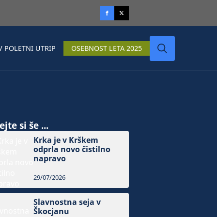
V POLETNI UTRIP
OSEBNOST LETA 2025
Search
for:
jte si še ...
Krka je v Krškem
odprla novo čistilno
napravo
29/07/2026
Slavnostna seja v
Škocjanu