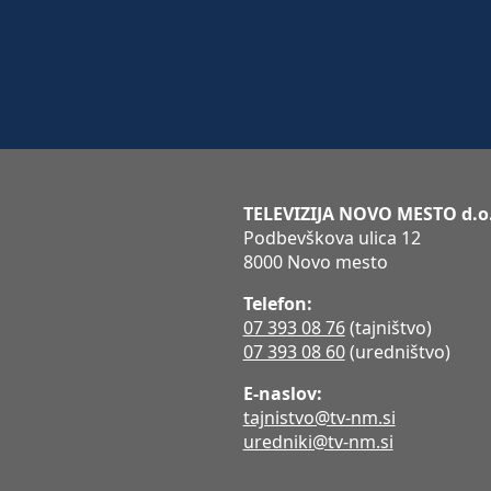
TELEVIZIJA NOVO MESTO d.o
Podbevškova ulica 12
8000 Novo mesto
Telefon:
07 393 08 76
(tajništvo)
07 393 08 60
(uredništvo)
E-naslov:
tajnistvo@tv-nm.si
uredniki@tv-nm.si