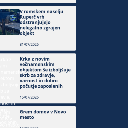
V romskem naselju
Ruperč vrh
odstranjujejo
nelegalno zgrajen
objekt
31/07/2026
Krka z novim
večnamenskim
objektom še izboljšuje
skrb za zdravje,
varnost in dobro
počutje zaposlenih
15/07/2026
Grem domov v Novo
mesto