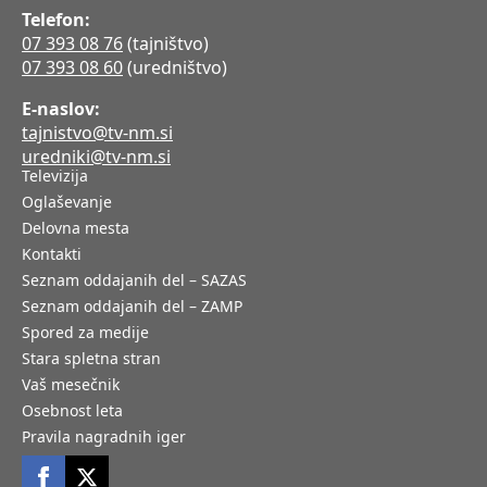
Telefon:
07 393 08 76
(tajništvo)
07 393 08 60
(uredništvo)
E-naslov:
tajnistvo@tv-nm.si
uredniki@tv-nm.si
Televizija
Oglaševanje
Delovna mesta
Kontakti
Seznam oddajanih del – SAZAS
Seznam oddajanih del – ZAMP
Spored za medije
Stara spletna stran
Vaš mesečnik
Osebnost leta
Pravila nagradnih iger