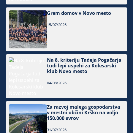
Grem domov v Novo mesto
15/07/2026
Na 8. kriteriju Tadeja Pogačarja
tudi lepi uspehi za Kolesarski
klub Novo mesto
04/08/2026
Za razvoj malega gospodarstva
v mestni občini Krško na voljo
150.000 evrov
31/07/2026