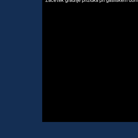
Začetek gradnje prizidka pri gasilskem do