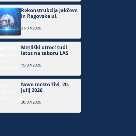
Rekonstrukcija Jakčeve
in Ragovske ul.
27/07/2026
Metliški otroci tudi
letos na taboru LAS
15/07/2026
Novo mesto živi, 20.
julij 2026
20/07/2026