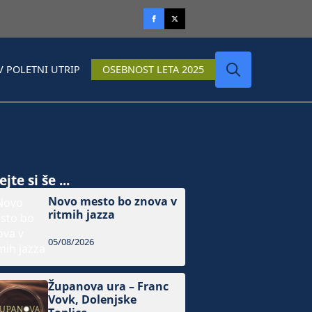
V POLETNI UTRIP
OSEBNOST LETA 2025
Search
for:
jte si še ...
Novo mesto bo znova v
ritmih jazza
05/08/2026
Županova ura – Franc
Vovk, Dolenjske