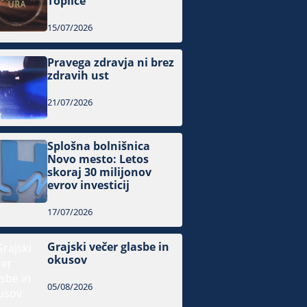
Toplice
15/07/2026
Pravega zdravja ni brez
zdravih ust
21/07/2026
Splošna bolnišnica
Novo mesto: Letos
skoraj 30 milijonov
evrov investicij
17/07/2026
Grajski večer glasbe in
okusov
05/08/2026