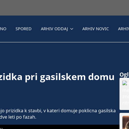
LNO
SPORED
ARHIV ODDAJ
ARHIV NOVIC
ARHI
zidka pri gasilskem domu
Ogle
o prizidka k stavbi, v kateri domuje poklicna gasilska
dve leti po fazah.